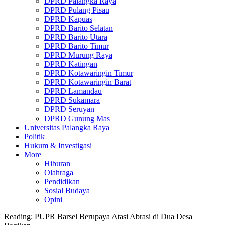
DPRD Palangka Raya
DPRD Pulang Pisau
DPRD Kapuas
DPRD Barito Selatan
DPRD Barito Utara
DPRD Barito Timur
DPRD Murung Raya
DPRD Katingan
DPRD Kotawaringin Timur
DPRD Kotawaringin Barat
DPRD Lamandau
DPRD Sukamara
DPRD Seruyan
DPRD Gunung Mas
Universitas Palangka Raya
Politik
Hukum & Investigasi
More
Hiburan
Olahraga
Pendidikan
Sosial Budaya
Opini
Reading:
PUPR Barsel Berupaya Atasi Abrasi di Dua Desa