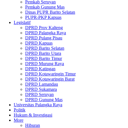
Pemkab Seruyan
Pemkab Gunung Mas
Dinas PUPR Barito Selatan
PUPR-PKP Kapuas
Legislatif
DPRD Prov Kalteng
DPRD Palangka Raya
DPRD Pulang Pisau
DPRD Kapuas
DPRD Barito Selatan
DPRD Barito Utara
DPRD Barito Timur
DPRD Murung Raya
DPRD Katingan
DPRD Kotawaringin Timur
DPRD Kotawaringin Barat
DPRD Lamandau
DPRD Sukamara
DPRD Seruyan
DPRD Gunung Mas
Universitas Palangka Raya
Politik
Hukum & Investigasi
More
Hiburan