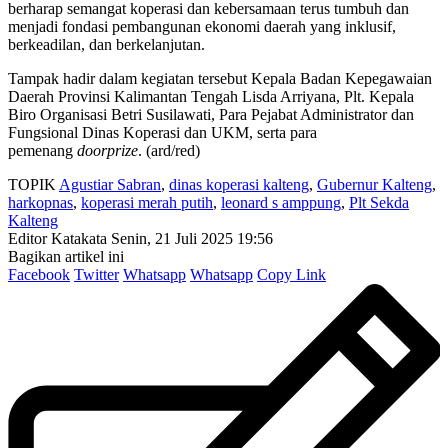
berharap semangat koperasi dan kebersamaan terus tumbuh dan
menjadi fondasi pembangunan ekonomi daerah yang inklusif,
berkeadilan, dan berkelanjutan.
Tampak hadir dalam kegiatan tersebut Kepala Badan Kepegawaian
Daerah Provinsi Kalimantan Tengah Lisda Arriyana, Plt. Kepala
Biro Organisasi Betri Susilawati, Para Pejabat Administrator dan
Fungsional Dinas Koperasi dan UKM, serta para
pemenang
doorprize
. (ard/red)
TOPIK
Agustiar Sabran
,
dinas koperasi kalteng
,
Gubernur Kalteng
,
harkopnas
,
koperasi merah putih
,
leonard s amppung
,
Plt Sekda
Kalteng
Editor Katakata
Senin, 21 Juli 2025 19:56
Bagikan artikel ini
Facebook
Twitter
Whatsapp
Whatsapp
Copy Link