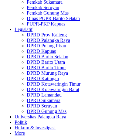
Pemkab Sukamara
Pemkab Seruyan
Pemkab Gunung Mas
Dinas PUPR Barito Selatan
PUPR-PKP Kapuas
Legislatif
DPRD Prov Kalteng
DPRD Palangka Raya
DPRD Pulang Pisau
DPRD Kapuas
DPRD Barito Selatan
DPRD Barito Utara
DPRD Barito Timur
DPRD Murung Raya
DPRD Katingan
DPRD Kotawaringin Timur
DPRD Kotawaringin Barat
DPRD Lamandau
DPRD Sukamara
DPRD Seruyan
DPRD Gunung Mas
Universitas Palangka Raya
Politik
Hukum & Investigasi
More