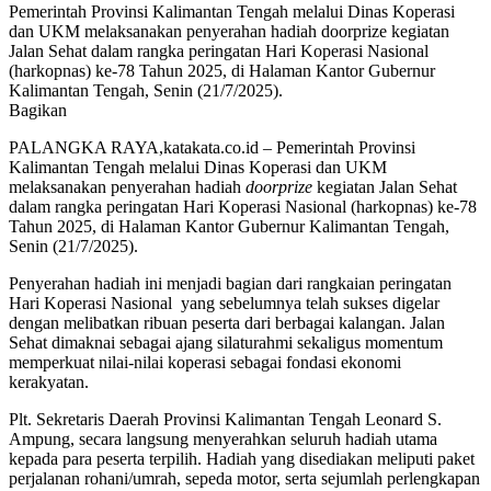
Pemerintah Provinsi Kalimantan Tengah melalui Dinas Koperasi
dan UKM melaksanakan penyerahan hadiah doorprize kegiatan
Jalan Sehat dalam rangka peringatan Hari Koperasi Nasional
(harkopnas) ke-78 Tahun 2025, di Halaman Kantor Gubernur
Kalimantan Tengah, Senin (21/7/2025).
Bagikan
PALANGKA RAYA,katakata.co.id – Pemerintah Provinsi
Kalimantan Tengah melalui Dinas Koperasi dan UKM
melaksanakan penyerahan hadiah
doorprize
kegiatan Jalan Sehat
dalam rangka peringatan Hari Koperasi Nasional (harkopnas) ke-78
Tahun 2025, di Halaman Kantor Gubernur Kalimantan Tengah,
Senin (21/7/2025).
Penyerahan hadiah ini menjadi bagian dari rangkaian peringatan
Hari Koperasi Nasional yang sebelumnya telah sukses digelar
dengan melibatkan ribuan peserta dari berbagai kalangan. Jalan
Sehat dimaknai sebagai ajang silaturahmi sekaligus momentum
memperkuat nilai-nilai koperasi sebagai fondasi ekonomi
kerakyatan.
Plt. Sekretaris Daerah Provinsi Kalimantan Tengah Leonard S.
Ampung, secara langsung menyerahkan seluruh hadiah utama
kepada para peserta terpilih. Hadiah yang disediakan meliputi paket
perjalanan rohani/umrah, sepeda motor, serta sejumlah perlengkapan