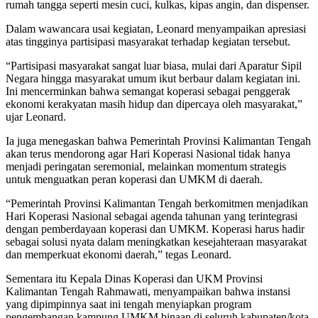
rumah tangga seperti mesin cuci, kulkas, kipas angin, dan dispenser.
Dalam wawancara usai kegiatan, Leonard menyampaikan apresiasi
atas tingginya partisipasi masyarakat terhadap kegiatan tersebut.
“Partisipasi masyarakat sangat luar biasa, mulai dari Aparatur Sipil
Negara hingga masyarakat umum ikut berbaur dalam kegiatan ini.
Ini mencerminkan bahwa semangat koperasi sebagai penggerak
ekonomi kerakyatan masih hidup dan dipercaya oleh masyarakat,”
ujar Leonard.
Ia juga menegaskan bahwa Pemerintah Provinsi Kalimantan Tengah
akan terus mendorong agar Hari Koperasi Nasional tidak hanya
menjadi peringatan seremonial, melainkan momentum strategis
untuk menguatkan peran koperasi dan UMKM di daerah.
“Pemerintah Provinsi Kalimantan Tengah berkomitmen menjadikan
Hari Koperasi Nasional sebagai agenda tahunan yang terintegrasi
dengan pemberdayaan koperasi dan UMKM. Koperasi harus hadir
sebagai solusi nyata dalam meningkatkan kesejahteraan masyarakat
dan memperkuat ekonomi daerah,” tegas Leonard.
Sementara itu Kepala Dinas Koperasi dan UKM Provinsi
Kalimantan Tengah Rahmawati, menyampaikan bahwa instansi
yang dipimpinnya saat ini tengah menyiapkan program
pengembangan kampung UMKM binaan di seluruh kabupaten/kota.