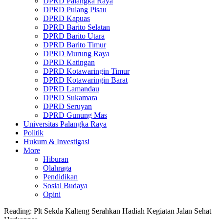
DPRD Palangka Raya
DPRD Pulang Pisau
DPRD Kapuas
DPRD Barito Selatan
DPRD Barito Utara
DPRD Barito Timur
DPRD Murung Raya
DPRD Katingan
DPRD Kotawaringin Timur
DPRD Kotawaringin Barat
DPRD Lamandau
DPRD Sukamara
DPRD Seruyan
DPRD Gunung Mas
Universitas Palangka Raya
Politik
Hukum & Investigasi
More
Hiburan
Olahraga
Pendidikan
Sosial Budaya
Opini
Reading:
Plt Sekda Kalteng Serahkan Hadiah Kegiatan Jalan Sehat