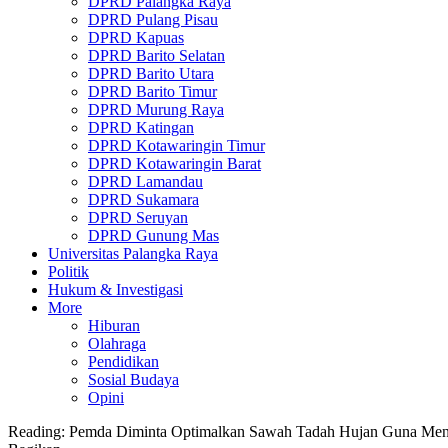
DPRD Palangka Raya
DPRD Pulang Pisau
DPRD Kapuas
DPRD Barito Selatan
DPRD Barito Utara
DPRD Barito Timur
DPRD Murung Raya
DPRD Katingan
DPRD Kotawaringin Timur
DPRD Kotawaringin Barat
DPRD Lamandau
DPRD Sukamara
DPRD Seruyan
DPRD Gunung Mas
Universitas Palangka Raya
Politik
Hukum & Investigasi
More
Hiburan
Olahraga
Pendidikan
Sosial Budaya
Opini
Reading:
Pemda Diminta Optimalkan Sawah Tadah Hujan Guna Me