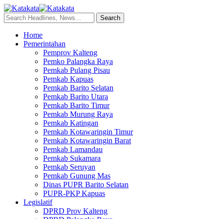
Home
Pemerintahan
Pemprov Kalteng
Pemko Palangka Raya
Pemkab Pulang Pisau
Pemkab Kapuas
Pemkab Barito Selatan
Pemkab Barito Utara
Pemkab Barito Timur
Pemkab Murung Raya
Pemkab Katingan
Pemkab Kotawaringin Timur
Pemkab Kotawaringin Barat
Pemkab Lamandau
Pemkab Sukamara
Pemkab Seruyan
Pemkab Gunung Mas
Dinas PUPR Barito Selatan
PUPR-PKP Kapuas
Legislatif
DPRD Prov Kalteng