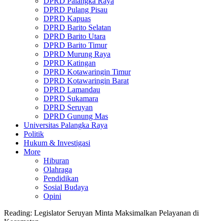
DPRD Palangka Raya
DPRD Pulang Pisau
DPRD Kapuas
DPRD Barito Selatan
DPRD Barito Utara
DPRD Barito Timur
DPRD Murung Raya
DPRD Katingan
DPRD Kotawaringin Timur
DPRD Kotawaringin Barat
DPRD Lamandau
DPRD Sukamara
DPRD Seruyan
DPRD Gunung Mas
Universitas Palangka Raya
Politik
Hukum & Investigasi
More
Hiburan
Olahraga
Pendidikan
Sosial Budaya
Opini
Reading:
Legislator Seruyan Minta Maksimalkan Pelayanan di