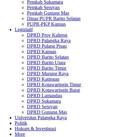
Pemkab Sukamara
Pemkab Seruyan
Pemkab Gunung Mas
Dinas PUPR Barito Selatan
PUPR-PKP Kapuas
Legislatif
DPRD Prov Kalteng
DPRD Palangka Raya
DPRD Pulang Pisau
DPRD Kapuas
DPRD Barito Selatan
DPRD Barito Utara
DPRD Barito Timur
DPRD Murung Raya
DPRD Katingan
DPRD Kotawaringin Timur
DPRD Kotawaringin Barat
DPRD Lamandau
DPRD Sukamara
DPRD Seruyan
DPRD Gunung Mas
Universitas Palangka Raya
Politik
Hukum & Investigasi
More