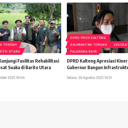
DPRD PROV KALTENG
N TENGAH
KALIMANTAN TENGAH
LEGISLA
RITO UTARA
PALANGKA RAYA
unjungi Fasilitas Rehabilitasi
DPRD Kalteng Apresiasi Kiner
sat Suaka di Barito Utara
Gubernur Bangun Infrastrukt
mber 2025 16:04
Selasa, 26 Agustus 2025 14:51