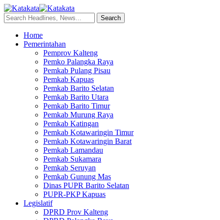
Home
Pemerintahan
Pemprov Kalteng
Pemko Palangka Raya
Pemkab Pulang Pisau
Pemkab Kapuas
Pemkab Barito Selatan
Pemkab Barito Utara
Pemkab Barito Timur
Pemkab Murung Raya
Pemkab Katingan
Pemkab Kotawaringin Timur
Pemkab Kotawaringin Barat
Pemkab Lamandau
Pemkab Sukamara
Pemkab Seruyan
Pemkab Gunung Mas
Dinas PUPR Barito Selatan
PUPR-PKP Kapuas
Legislatif
DPRD Prov Kalteng