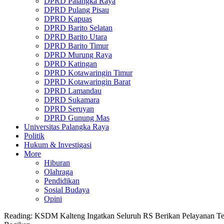
DPRD Palangka Raya
DPRD Pulang Pisau
DPRD Kapuas
DPRD Barito Selatan
DPRD Barito Utara
DPRD Barito Timur
DPRD Murung Raya
DPRD Katingan
DPRD Kotawaringin Timur
DPRD Kotawaringin Barat
DPRD Lamandau
DPRD Sukamara
DPRD Seruyan
DPRD Gunung Mas
Universitas Palangka Raya
Politik
Hukum & Investigasi
More
Hiburan
Olahraga
Pendidikan
Sosial Budaya
Opini
Reading:
KSDM Kalteng Ingatkan Seluruh RS Berikan Pelayanan Te