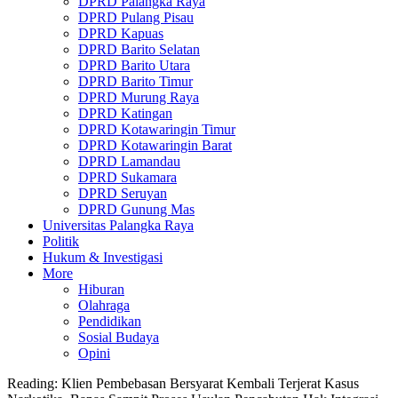
DPRD Palangka Raya
DPRD Pulang Pisau
DPRD Kapuas
DPRD Barito Selatan
DPRD Barito Utara
DPRD Barito Timur
DPRD Murung Raya
DPRD Katingan
DPRD Kotawaringin Timur
DPRD Kotawaringin Barat
DPRD Lamandau
DPRD Sukamara
DPRD Seruyan
DPRD Gunung Mas
Universitas Palangka Raya
Politik
Hukum & Investigasi
More
Hiburan
Olahraga
Pendidikan
Sosial Budaya
Opini
Reading:
Klien Pembebasan Bersyarat Kembali Terjerat Kasus