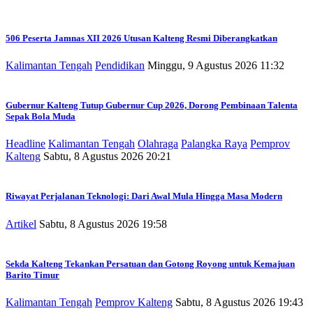
506 Peserta Jamnas XII 2026 Utusan Kalteng Resmi Diberangkatkan
Kalimantan Tengah
Pendidikan
Minggu, 9 Agustus 2026 11:32
Gubernur Kalteng Tutup Gubernur Cup 2026, Dorong Pembinaan Talenta
Sepak Bola Muda
Headline
Kalimantan Tengah
Olahraga
Palangka Raya
Pemprov
Kalteng
Sabtu, 8 Agustus 2026 20:21
Riwayat Perjalanan Teknologi: Dari Awal Mula Hingga Masa Modern
Artikel
Sabtu, 8 Agustus 2026 19:58
Sekda Kalteng Tekankan Persatuan dan Gotong Royong untuk Kemajuan
Barito Timur
Kalimantan Tengah
Pemprov Kalteng
Sabtu, 8 Agustus 2026 19:43