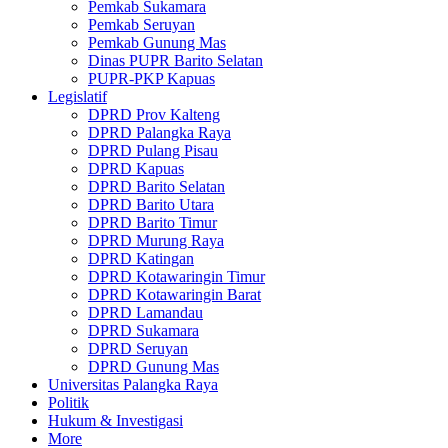
Pemkab Sukamara
Pemkab Seruyan
Pemkab Gunung Mas
Dinas PUPR Barito Selatan
PUPR-PKP Kapuas
Legislatif
DPRD Prov Kalteng
DPRD Palangka Raya
DPRD Pulang Pisau
DPRD Kapuas
DPRD Barito Selatan
DPRD Barito Utara
DPRD Barito Timur
DPRD Murung Raya
DPRD Katingan
DPRD Kotawaringin Timur
DPRD Kotawaringin Barat
DPRD Lamandau
DPRD Sukamara
DPRD Seruyan
DPRD Gunung Mas
Universitas Palangka Raya
Politik
Hukum & Investigasi
More