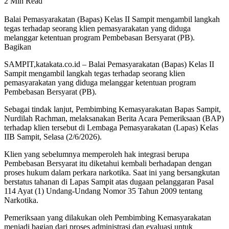
2 Min Read
Balai Pemasyarakatan (Bapas) Kelas II Sampit mengambil langkah
tegas terhadap seorang klien pemasyarakatan yang diduga
melanggar ketentuan program Pembebasan Bersyarat (PB).
Bagikan
SAMPIT,katakata.co.id – Balai Pemasyarakatan (Bapas) Kelas II
Sampit mengambil langkah tegas terhadap seorang klien
pemasyarakatan yang diduga melanggar ketentuan program
Pembebasan Bersyarat (PB).
Sebagai tindak lanjut, Pembimbing Kemasyarakatan Bapas Sampit,
Nurdilah Rachman, melaksanakan Berita Acara Pemeriksaan (BAP)
terhadap klien tersebut di Lembaga Pemasyarakatan (Lapas) Kelas
IIB Sampit, Selasa (2/6/2026).
Klien yang sebelumnya memperoleh hak integrasi berupa
Pembebasan Bersyarat itu diketahui kembali berhadapan dengan
proses hukum dalam perkara narkotika. Saat ini yang bersangkutan
berstatus tahanan di Lapas Sampit atas dugaan pelanggaran Pasal
114 Ayat (1) Undang-Undang Nomor 35 Tahun 2009 tentang
Narkotika.
Pemeriksaan yang dilakukan oleh Pembimbing Kemasyarakatan
menjadi bagian dari proses administrasi dan evaluasi untuk