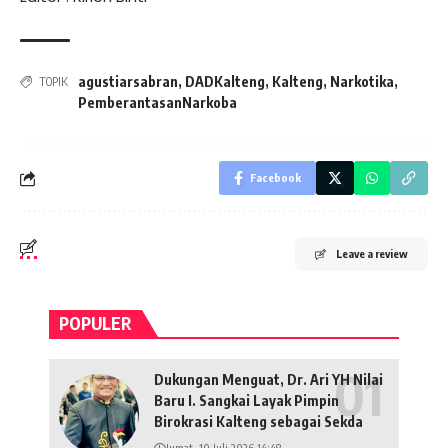
agustiarsabran
,
DADKalteng
,
Kalteng
,
Narkotika
,
TOPIK
PemberantasanNarkoba
Facebook
Leave a review
POPULER
Dukungan Menguat, Dr. Ari YH Nilai
Baru I. Sangkai Layak Pimpin
Birokrasi Kalteng sebagai Sekda