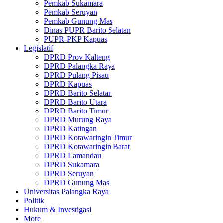
Pemkab Sukamara
Pemkab Seruyan
Pemkab Gunung Mas
Dinas PUPR Barito Selatan
PUPR-PKP Kapuas
Legislatif
DPRD Prov Kalteng
DPRD Palangka Raya
DPRD Pulang Pisau
DPRD Kapuas
DPRD Barito Selatan
DPRD Barito Utara
DPRD Barito Timur
DPRD Murung Raya
DPRD Katingan
DPRD Kotawaringin Timur
DPRD Kotawaringin Barat
DPRD Lamandau
DPRD Sukamara
DPRD Seruyan
DPRD Gunung Mas
Universitas Palangka Raya
Politik
Hukum & Investigasi
More