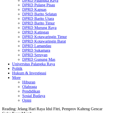
DPRD Palangka Raya
DPRD Pulang Pisau
DPRD Kapuas
DPRD Barito Selatan
DPRD Barito Utara
DPRD Barito Timur
DPRD Murung Raya
DPRD Katingan
DPRD Kotawaringin Timur
DPRD Kotawaringin Barat
DPRD Lamandau
DPRD Sukamara
DPRD Seruyan
DPRD Gunung Mas
Universitas Palangka Raya
Politik
Hukum & Investigasi
More
Hiburan
Olahraga
Pendidikan
Sosial Budaya
Opini
Reading:
Jelang Hari Raya Idul Fitri, Pemprov Kalteng Gencar