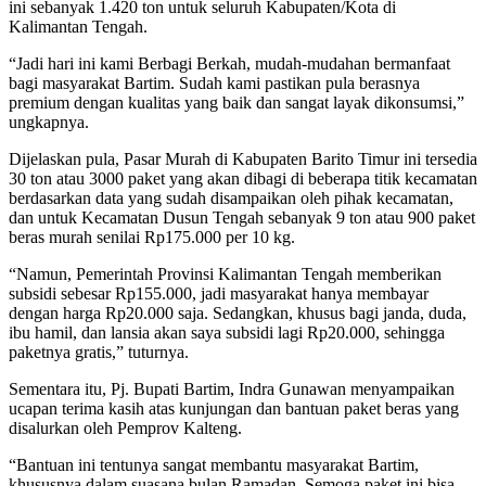
ini sebanyak 1.420 ton untuk seluruh Kabupaten/Kota di
Kalimantan Tengah.
“Jadi hari ini kami Berbagi Berkah, mudah-mudahan bermanfaat
bagi masyarakat Bartim. Sudah kami pastikan pula berasnya
premium dengan kualitas yang baik dan sangat layak dikonsumsi,”
ungkapnya.
Dijelaskan pula, Pasar Murah di Kabupaten Barito Timur ini tersedia
30 ton atau 3000 paket yang akan dibagi di beberapa titik kecamatan
berdasarkan data yang sudah disampaikan oleh pihak kecamatan,
dan untuk Kecamatan Dusun Tengah sebanyak 9 ton atau 900 paket
beras murah senilai Rp175.000 per 10 kg.
“Namun, Pemerintah Provinsi Kalimantan Tengah memberikan
subsidi sebesar Rp155.000, jadi masyarakat hanya membayar
dengan harga Rp20.000 saja. Sedangkan, khusus bagi janda, duda,
ibu hamil, dan lansia akan saya subsidi lagi Rp20.000, sehingga
paketnya gratis,” tuturnya.
Sementara itu, Pj. Bupati Bartim, Indra Gunawan menyampaikan
ucapan terima kasih atas kunjungan dan bantuan paket beras yang
disalurkan oleh Pemprov Kalteng.
“Bantuan ini tentunya sangat membantu masyarakat Bartim,
khususnya dalam suasana bulan Ramadan. Semoga paket ini bisa