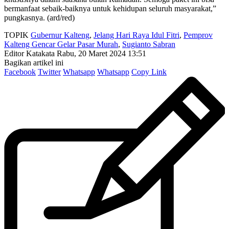
bermanfaat sebaik-baiknya untuk kehidupan seluruh masyarakat,”
pungkasnya. (ard/red)
TOPIK
Gubernur Kalteng
,
Jelang Hari Raya Idul Fitri
,
Pemprov
Kalteng Gencar Gelar Pasar Murah
,
Sugianto Sabran
Editor Katakata
Rabu, 20 Maret 2024 13:51
Bagikan artikel ini
Facebook
Twitter
Whatsapp
Whatsapp
Copy Link