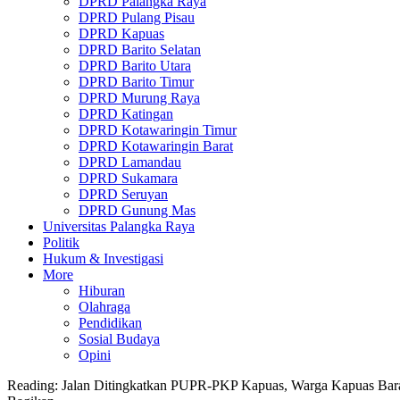
DPRD Palangka Raya
DPRD Pulang Pisau
DPRD Kapuas
DPRD Barito Selatan
DPRD Barito Utara
DPRD Barito Timur
DPRD Murung Raya
DPRD Katingan
DPRD Kotawaringin Timur
DPRD Kotawaringin Barat
DPRD Lamandau
DPRD Sukamara
DPRD Seruyan
DPRD Gunung Mas
Universitas Palangka Raya
Politik
Hukum & Investigasi
More
Hiburan
Olahraga
Pendidikan
Sosial Budaya
Opini
Reading:
Jalan Ditingkatkan PUPR-PKP Kapuas, Warga Kapuas Ba