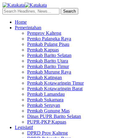
Home
Pemerintahan
Pemprov Kalteng
Pemko Palangka Raya
Pemkab Pulang Pisau
Pemkab Kapuas
Pemkab Barito Selatan
Pemkab Barito Utara
Pemkab Barito Timur
Pemkab Murung Raya
Pemkab Katingan
Pemkab Kotawaringin Timur
Pemkab Kotawaringin Barat
Pemkab Lamandau
Pemkab Sukamara
Pemkab Seruyan
Pemkab Gunung Mas
Dinas PUPR Barito Selatan
PUPR-PKP Kapuas
Legislatif
DPRD Prov Kalteng