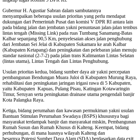
Gubernur H. Agustiar Sabran dalam sambutannya
menyampaikan
beberapa
usulan prioritas
yang perlu mendapat
dukungan dari Pemerintah Pusat dan komisi V DPR RI antara lain
pada
bidang jalan dan jembatan yakni
penuntasan jalan-jalan tembus
lintas tengah (
Missing Link
) pada ruas Tumbang Sanamang-Batas
Kalbar sepanjang 90,5 Km, penyelesaian akses jalan penghubung
dari Jembatan Sei Jelai di Kabupaten Sukamara ke arah Kalbar
(Kabupaten Ketapang) dan peningkatan dan pelebaran jalan menuju
standar nasional (2-7-2) pada jalan trans Kalimantan Lintas Selatan
(lintas utama), Lintas Tengah dan Lintas Penghubung.
Usulan prioritas kedua,
bidang sumber daya air
yakni percepatan
pembangunan Bendungan Muara Juloi di Kabupaten Murung Raya,
rehabilitasi dan peningkatan jaringan irigasi rawa di 5 Kabupaten,
yaitu Kabupaten Kapuas, Pulang Pisau, Katingan Kotawaringin
Timur, Seruyan serta peningkatan drainase utama pengendali banjir
Kota Palangka Raya.
Ketiga,
bidang perumahan dan kawasan permukiman
yakni usulan
Bantuan Stimulan Perumahan Swadaya (BSPS) khususnya bagi
masyarakat terdampak banjir dan masyarakat miskin, Pembangunan
Rumah Susun dan Rumah Khusus di Kalteng. Keempat,
bidang
perhubungan
, di mana luasnya wilayah Kalteng dan
besarnya
Potensi Sumber Daya Alam (SDA)
berdasarkan data exit