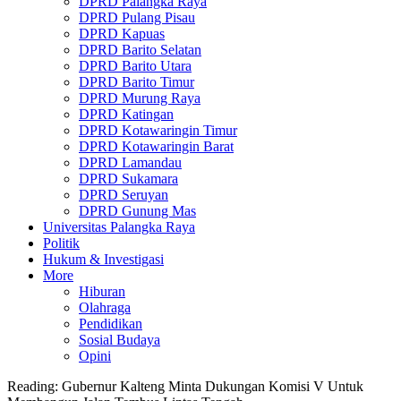
DPRD Palangka Raya
DPRD Pulang Pisau
DPRD Kapuas
DPRD Barito Selatan
DPRD Barito Utara
DPRD Barito Timur
DPRD Murung Raya
DPRD Katingan
DPRD Kotawaringin Timur
DPRD Kotawaringin Barat
DPRD Lamandau
DPRD Sukamara
DPRD Seruyan
DPRD Gunung Mas
Universitas Palangka Raya
Politik
Hukum & Investigasi
More
Hiburan
Olahraga
Pendidikan
Sosial Budaya
Opini
Reading:
Gubernur Kalteng Minta Dukungan Komisi V Untuk