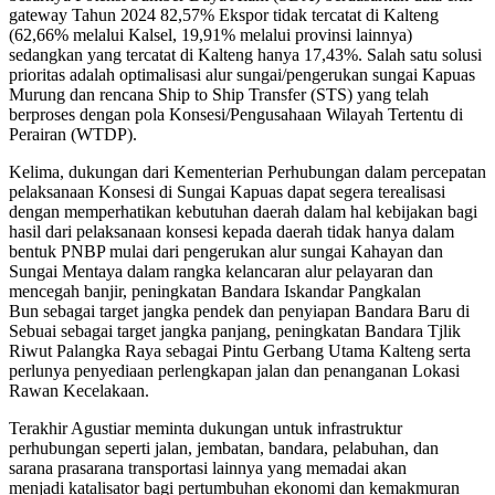
gateway Tahun 2024
82,57% Ekspor tidak tercatat di Kalteng
(62,66% melalui Kalsel, 19,91% melalui provinsi lainnya)
sedangkan yang tercatat di Kalteng hanya 17,43%
. Salah satu solusi
prioritas adalah optimalisasi alur sungai/pengerukan sungai Kapuas
Murung dan rencana Ship to Ship Transfer (STS) yang telah
berproses dengan pola Konsesi/Pengusahaan Wilayah Tertentu di
Perairan (WTDP).
Kelima, dukungan dari Kementerian Perhubungan
dalam percepatan
pelaksanaan Konsesi di Sungai Kapuas dapat segera terealisasi
dengan memperhatikan kebutuhan daerah dalam hal kebijakan bagi
hasil dari pelaksanaan konsesi kepada daerah tidak hanya dalam
bentuk PNBP mulai dari
pengerukan alur sungai Kahayan dan
Sungai Mentaya
dalam rangka kelancaran alur pelayaran dan
mencegah banjir
, peningkatan Bandara Iskandar Pangkalan
Bun
sebagai target jangka pendek
dan
penyiapan Bandara Baru di
Sebuai
sebagai target jangka panjang
, peningkatan Bandara Tjlik
Riwut Palangka Raya sebagai Pintu Gerbang Utama Kalteng serta
perlunya penyediaan perlengkapan jalan dan penanganan Lokasi
Rawan Kecelakaan.
Terakhir Agustiar meminta dukungan untuk infrastruktur
perhubungan
seperti jalan, jembatan, bandara, pelabuhan, dan
sarana prasarana transportasi lainnya
yang memadai
akan
menjadi
katalisator
bagi pertumbuhan
ekonomi dan kemakmuran