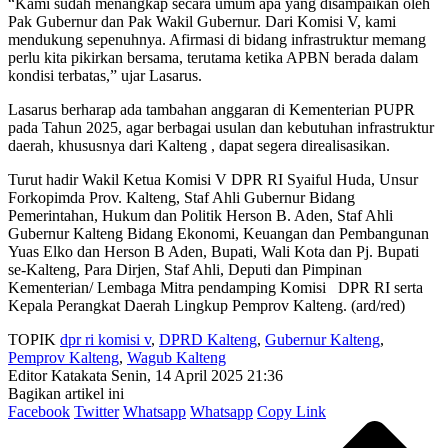
“Kami sudah menangkap secara umum apa yang disampaikan oleh
Pak Gubernur dan Pak Wakil Gubernur. Dari Komisi V, kami
mendukung sepenuhnya. Afirmasi di bidang infrastruktur memang
perlu kita pikirkan bersama, terutama ketika APBN berada dalam
kondisi terbatas,” ujar Lasarus.
Lasarus berharap ada tambahan anggaran di Kementerian PUPR
pada Tahun 2025, agar berbagai usulan dan kebutuhan infrastruktur
daerah, khususnya dari Kalteng , dapat segera direalisasikan.
Turut hadir Wakil Ketua Komisi V DPR RI Syaiful Huda, Unsur
Forkopimda Prov. Kalteng,
Staf Ahli Gubernur Bidang
Pemerintahan, Hukum dan Politik Herson B. Aden, Staf Ahli
Gubernur Kalteng Bidang Ekonomi, Keuangan dan Pembangunan
Yuas Elko dan Herson B Aden, Bupati, Wali Kota dan Pj. Bupati
se-Kalteng, Para Dirjen, Staf Ahli, Deputi dan Pimpinan
Kementerian/ Lembaga Mitra pendamping Komisi
DPR RI serta
Kepala Perangkat Daerah Lingkup Pemprov Kalteng. (ard/red)
TOPIK
dpr ri komisi v
,
DPRD Kalteng
,
Gubernur Kalteng
,
Pemprov Kalteng
,
Wagub Kalteng
Editor Katakata
Senin, 14 April 2025 21:36
Bagikan artikel ini
Facebook
Twitter
Whatsapp
Whatsapp
Copy Link