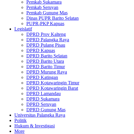
Pemkab Sukamara
Pemkab Seruyan
Pemkab Gunung Mas
Dinas PUPR Barito Selatan
PUPR-PKP Kapuas
Legislatif
DPRD Prov Kalteng
DPRD Palangka Raya
DPRD Pulang Pisau
DPRD Kapuas
DPRD Barito Selatan
DPRD Barito Utara
DPRD Barito Timur
DPRD Murung Raya
DPRD Katingan
DPRD Kotawaringin Timur
DPRD Kotawaringin Barat
DPRD Lamandau
DPRD Sukamara
DPRD Seruyan
DPRD Gunung Mas
Universitas Palangka Raya
Politik
Hukum & Investigasi
More