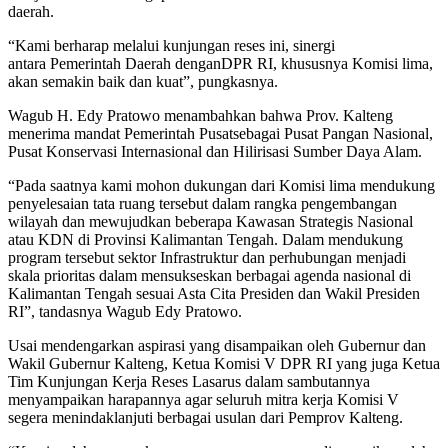
daerah
.
“Kami
berharap
melalui kunjungan reses ini,
sinergi
antara
Pemerintah Daerah denganDPR RI, khususnya Komisi lima,
akan semakin
baik dan kuat
”, pungkasnya.
Wagub H. Edy Pratowo menambahkan bahwa
Prov. Kalteng
menerima mandat Pemerintah Pusat
sebagai Pusat Pangan Nasional,
Pusat Konservasi Internasional dan Hilirisasi Sumber Daya Alam.
“
Pada saatnya kami mohon dukungan dari Komisi lima mendukung
penyelesaian tata ruang tersebut
dalam rangka pengembangan
wilayah dan mewujudkan beberapa Kawasan Strategis Nasional
atau KDN di Provinsi Kalimantan Tengah.
Dalam mendukung
program tersebut sektor Infrastruktur dan perhubungan menjadi
skala prioritas
dalam mensukseskan berbagai agenda nasional di
Kalimantan Tengah sesuai Asta Cita Presiden dan Wakil Presiden
RI”, tandasnya Wagub Edy Pratowo.
Usai mendengarkan aspirasi yang disampaikan oleh Gubernur dan
Wakil Gubernur Kalteng, Ketua Komisi V DPR RI yang juga Ketua
Tim Kunjungan Kerja Reses Lasarus dalam sambutannya
menyampaikan harapannya agar seluruh mitra kerja Komisi V
segera menindaklanjuti berbagai usulan dari Pemprov Kalteng.