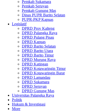
Pemkab Sukamara
Pemkab Seruyan
Pemkab Gunung Mas
Dinas PUPR Barito Selatan
PUPR-PKP Kapuas
Legislatif
DPRD Prov Kalteng
DPRD Palangka Raya
DPRD Pulang Pisau
DPRD Kapuas
DPRD Barito Selatan
DPRD Barito Utara
DPRD Barito Timur
DPRD Murung Raya
DPRD Katingan
DPRD Kotawaringin Timur
DPRD Kotawaringin Barat
DPRD Lamandau
DPRD Sukamara
DPRD Seruyan
DPRD Gunung Mas
Universitas Palangka Raya
Politik
Hukum & Investigasi
More