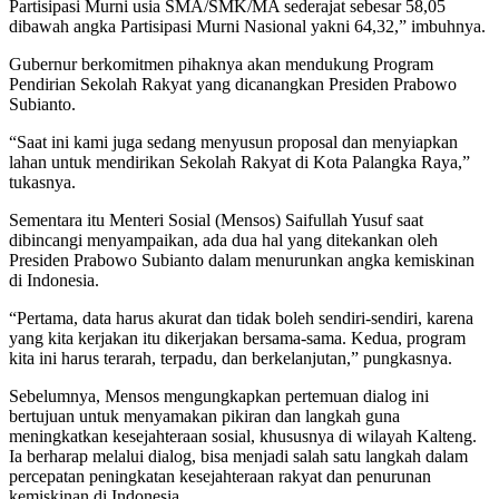
Partisipasi Murni usia SMA/SMK/MA sederajat sebesar 58,05
dibawah angka Partisipasi Murni Nasional yakni 64,32,” imbuhnya.
Gubernur berkomitmen pihaknya akan mendukung Program
Pendirian Sekolah Rakyat yang dicanangkan Presiden Prabowo
Subianto.
“Saat ini kami juga sedang menyusun proposal dan menyiapkan
lahan untuk mendirikan Sekolah Rakyat di Kota Palangka Raya,”
tukasnya.
Sementara itu Menteri Sosial (Mensos) Saifullah Yusuf saat
dibincangi menyampaikan, ada dua hal yang ditekankan oleh
Presiden Prabowo Subianto dalam menurunkan angka kemiskinan
di Indonesia.
“Pertama, data harus akurat dan tidak boleh sendiri-sendiri, karena
yang kita kerjakan itu dikerjakan bersama-sama. Kedua, program
kita ini harus terarah, terpadu, dan berkelanjutan,” pungkasnya.
Sebelumnya, Mensos mengungkapkan pertemuan dialog ini
bertujuan untuk menyamakan pikiran dan langkah guna
meningkatkan kesejahteraan sosial, khususnya di wilayah Kalteng.
Ia berharap melalui dialog, bisa menjadi salah satu langkah dalam
percepatan peningkatan kesejahteraan rakyat dan penurunan
kemiskinan di Indonesia.