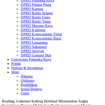
DPRD Palangka Raya
DPRD Pulang Pisau
DPRD Kapuas
DPRD Barito Selatan
DPRD Barito Utara
DPRD Barito Timur
DPRD Murung Raya
DPRD Katingan
DPRD Kotawaringin Timur
DPRD Kotawaringin Barat
DPRD Lamandau
DPRD Sukamara
DPRD Seruyan
DPRD Gunung Mas
Universitas Palangka Raya
Politik
Hukum & Investigasi
More
Hiburan
Olahraga
Pendidikan
Sosial Budaya
Opini
Reading:
Gubernur Kalteng Bertekad Menurunkan Angka