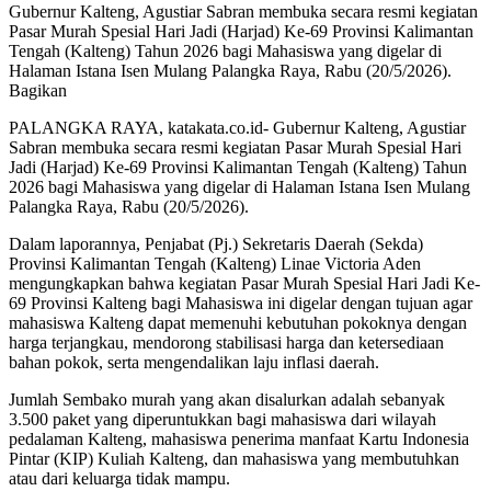
Gubernur Kalteng, Agustiar Sabran membuka secara resmi kegiatan
Pasar Murah Spesial Hari Jadi (Harjad) Ke-69 Provinsi Kalimantan
Tengah (Kalteng) Tahun 2026 bagi Mahasiswa yang digelar di
Halaman Istana Isen Mulang Palangka Raya, Rabu (20/5/2026).
Bagikan
PALANGKA RAYA, katakata.co.id- Gubernur Kalteng, Agustiar
Sabran membuka secara resmi kegiatan Pasar Murah Spesial Hari
Jadi (Harjad) Ke-69 Provinsi Kalimantan Tengah (Kalteng) Tahun
2026 bagi Mahasiswa yang digelar di Halaman Istana Isen Mulang
Palangka Raya, Rabu (20/5/2026).
Dalam laporannya, Penjabat (Pj.) Sekretaris Daerah (Sekda)
Provinsi Kalimantan Tengah (Kalteng) Linae Victoria Aden
mengungkapkan bahwa kegiatan Pasar Murah Spesial Hari Jadi Ke-
69 Provinsi Kalteng bagi Mahasiswa ini digelar dengan tujuan agar
mahasiswa Kalteng dapat memenuhi kebutuhan pokoknya dengan
harga terjangkau, mendorong stabilisasi harga dan ketersediaan
bahan pokok, serta mengendalikan laju inflasi daerah.
Jumlah Sembako murah yang akan disalurkan adalah sebanyak
3.500 paket yang diperuntukkan bagi mahasiswa dari wilayah
pedalaman Kalteng, mahasiswa penerima manfaat Kartu Indonesia
Pintar (KIP) Kuliah Kalteng, dan mahasiswa yang membutuhkan
atau dari keluarga tidak mampu.