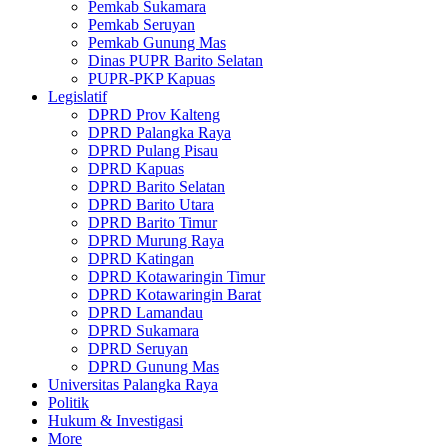
Pemkab Sukamara
Pemkab Seruyan
Pemkab Gunung Mas
Dinas PUPR Barito Selatan
PUPR-PKP Kapuas
Legislatif
DPRD Prov Kalteng
DPRD Palangka Raya
DPRD Pulang Pisau
DPRD Kapuas
DPRD Barito Selatan
DPRD Barito Utara
DPRD Barito Timur
DPRD Murung Raya
DPRD Katingan
DPRD Kotawaringin Timur
DPRD Kotawaringin Barat
DPRD Lamandau
DPRD Sukamara
DPRD Seruyan
DPRD Gunung Mas
Universitas Palangka Raya
Politik
Hukum & Investigasi
More