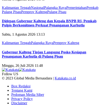
Kalimantan Tengah
Nasional
Palangka Raya
Pemerintahan
Pemkab
Pulang Pisau
Pemprov Kalteng
Pulang Pisau
Didepan Gubernur Kalteng dan Kepala BNPB RI, Pemkab
Pulpis Berkomitmen Perkuat Penanganan Karhutla
Sabtu, 1 Agustus 2026 13:13
Kalimantan Tengah
Palangka Raya
Pemprov Kalteng
Gubernur Kalteng Tinjau Langsung Posko Kesiapan
Penanganan Karhutla di Pulang Pisau
Minggu, 26 Juli 2026 11:48
Follow US
© 2023 Global Media Bersaudara |
Katakata.co.id
Box Redaksi
Tentang Kami
Pedoman Media Siber
Privacy Policy
Disclaimer