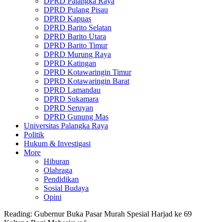
DPRD Palangka Raya
DPRD Pulang Pisau
DPRD Kapuas
DPRD Barito Selatan
DPRD Barito Utara
DPRD Barito Timur
DPRD Murung Raya
DPRD Katingan
DPRD Kotawaringin Timur
DPRD Kotawaringin Barat
DPRD Lamandau
DPRD Sukamara
DPRD Seruyan
DPRD Gunung Mas
Universitas Palangka Raya
Politik
Hukum & Investigasi
More
Hiburan
Olahraga
Pendidikan
Sosial Budaya
Opini
Reading:
Gubernur Buka Pasar Murah Spesial Harjad ke 69