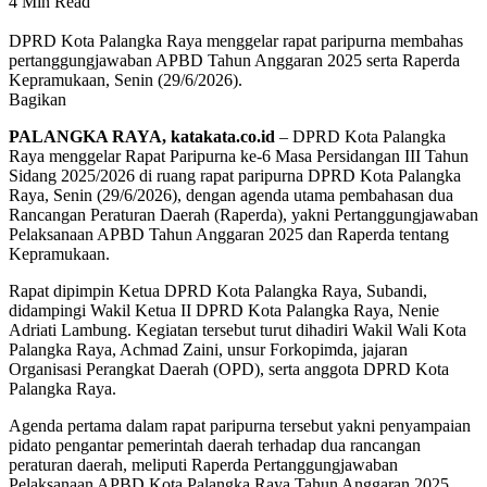
4 Min Read
DPRD Kota Palangka Raya menggelar rapat paripurna membahas
pertanggungjawaban APBD Tahun Anggaran 2025 serta Raperda
Kepramukaan, Senin (29/6/2026).
Bagikan
PALANGKA RAYA, katakata.co.id
– DPRD Kota Palangka
Raya menggelar Rapat Paripurna ke-6 Masa Persidangan III Tahun
Sidang 2025/2026 di ruang rapat paripurna DPRD Kota Palangka
Raya, Senin (29/6/2026), dengan agenda utama pembahasan dua
Rancangan Peraturan Daerah (Raperda), yakni Pertanggungjawaban
Pelaksanaan APBD Tahun Anggaran 2025 dan Raperda tentang
Kepramukaan.
Rapat dipimpin Ketua DPRD Kota Palangka Raya, Subandi,
didampingi Wakil Ketua II DPRD Kota Palangka Raya, Nenie
Adriati Lambung. Kegiatan tersebut turut dihadiri Wakil Wali Kota
Palangka Raya, Achmad Zaini, unsur Forkopimda, jajaran
Organisasi Perangkat Daerah (OPD), serta anggota DPRD Kota
Palangka Raya.
Agenda pertama dalam rapat paripurna tersebut yakni penyampaian
pidato pengantar pemerintah daerah terhadap dua rancangan
peraturan daerah, meliputi Raperda Pertanggungjawaban
Pelaksanaan APBD Kota Palangka Raya Tahun Anggaran 2025