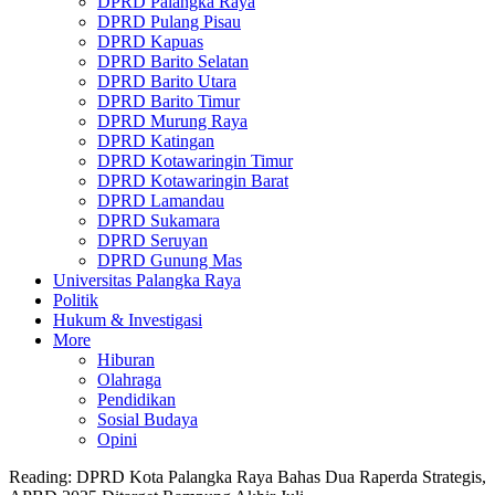
DPRD Palangka Raya
DPRD Pulang Pisau
DPRD Kapuas
DPRD Barito Selatan
DPRD Barito Utara
DPRD Barito Timur
DPRD Murung Raya
DPRD Katingan
DPRD Kotawaringin Timur
DPRD Kotawaringin Barat
DPRD Lamandau
DPRD Sukamara
DPRD Seruyan
DPRD Gunung Mas
Universitas Palangka Raya
Politik
Hukum & Investigasi
More
Hiburan
Olahraga
Pendidikan
Sosial Budaya
Opini
Reading:
DPRD Kota Palangka Raya Bahas Dua Raperda Strategis,