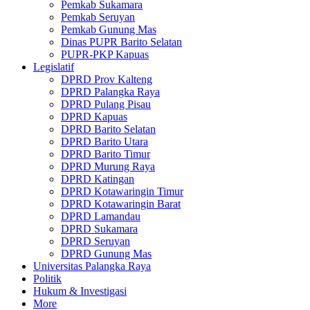
Pemkab Sukamara
Pemkab Seruyan
Pemkab Gunung Mas
Dinas PUPR Barito Selatan
PUPR-PKP Kapuas
Legislatif
DPRD Prov Kalteng
DPRD Palangka Raya
DPRD Pulang Pisau
DPRD Kapuas
DPRD Barito Selatan
DPRD Barito Utara
DPRD Barito Timur
DPRD Murung Raya
DPRD Katingan
DPRD Kotawaringin Timur
DPRD Kotawaringin Barat
DPRD Lamandau
DPRD Sukamara
DPRD Seruyan
DPRD Gunung Mas
Universitas Palangka Raya
Politik
Hukum & Investigasi
More