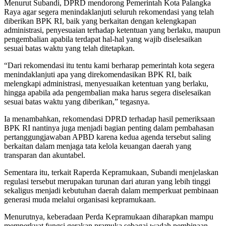
Menurut Subandi, DPRD mendorong Pemerintah Kota Palangka
Raya agar segera menindaklanjuti seluruh rekomendasi yang telah
diberikan BPK RI, baik yang berkaitan dengan kelengkapan
administrasi, penyesuaian terhadap ketentuan yang berlaku, maupun
pengembalian apabila terdapat hal-hal yang wajib diselesaikan
sesuai batas waktu yang telah ditetapkan.
“Dari rekomendasi itu tentu kami berharap pemerintah kota segera
menindaklanjuti apa yang direkomendasikan BPK RI, baik
melengkapi administrasi, menyesuaikan ketentuan yang berlaku,
hingga apabila ada pengembalian maka harus segera diselesaikan
sesuai batas waktu yang diberikan,” tegasnya.
Ia menambahkan, rekomendasi DPRD terhadap hasil pemeriksaan
BPK RI nantinya juga menjadi bagian penting dalam pembahasan
pertanggungjawaban APBD karena kedua agenda tersebut saling
berkaitan dalam menjaga tata kelola keuangan daerah yang
transparan dan akuntabel.
Sementara itu, terkait Raperda Kepramukaan, Subandi menjelaskan
regulasi tersebut merupakan turunan dari aturan yang lebih tinggi
sekaligus menjadi kebutuhan daerah dalam memperkuat pembinaan
generasi muda melalui organisasi kepramukaan.
Menurutnya, keberadaan Perda Kepramukaan diharapkan mampu
memperkuat fungsi gerakan pramuka sebagai wadah pembinaan