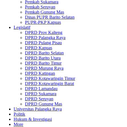
Pemkab Sukamara
Pemkab Seruyan
Pemkab Gunung Mas
Dinas PUPR Barito Selatan
PUPR-PKP Kapuas
Legislatif
DPRD Prov Kalteng
DPRD Palangka Raya
DPRD Pulang Pisau
DPRD Kapuas
DPRD Barito Selatan
DPRD Barito Utara
DPRD Barito Timur
DPRD Murung Raya
DPRD Katingan
DPRD Kotawaringin Timur
DPRD Kotawaringin Barat
DPRD Lamandau
DPRD Sukamara
DPRD Seruyan
DPRD Gunung Mas
Universitas Palangka Raya
Politik
Hukum & Investigasi
More