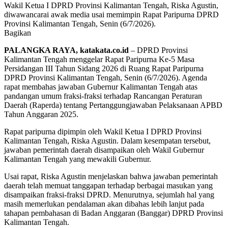
Wakil Ketua I DPRD Provinsi Kalimantan Tengah, Riska Agustin,
diwawancarai awak media usai memimpin Rapat Paripurna DPRD
Provinsi Kalimantan Tengah, Senin (6/7/2026).
Bagikan
PALANGKA RAYA, katakata.co.id
– DPRD Provinsi
Kalimantan Tengah menggelar Rapat Paripurna Ke-5 Masa
Persidangan III Tahun Sidang 2026 di Ruang Rapat Paripurna
DPRD Provinsi Kalimantan Tengah, Senin (6/7/2026). Agenda
rapat membahas jawaban Gubernur Kalimantan Tengah atas
pandangan umum fraksi-fraksi terhadap Rancangan Peraturan
Daerah (Raperda) tentang Pertanggungjawaban Pelaksanaan APBD
Tahun Anggaran 2025.
Rapat paripurna dipimpin oleh Wakil Ketua I DPRD Provinsi
Kalimantan Tengah, Riska Agustin. Dalam kesempatan tersebut,
jawaban pemerintah daerah disampaikan oleh Wakil Gubernur
Kalimantan Tengah yang mewakili Gubernur.
Usai rapat, Riska Agustin menjelaskan bahwa jawaban pemerintah
daerah telah memuat tanggapan terhadap berbagai masukan yang
disampaikan fraksi-fraksi DPRD. Menurutnya, sejumlah hal yang
masih memerlukan pendalaman akan dibahas lebih lanjut pada
tahapan pembahasan di Badan Anggaran (Banggar) DPRD Provinsi
Kalimantan Tengah.