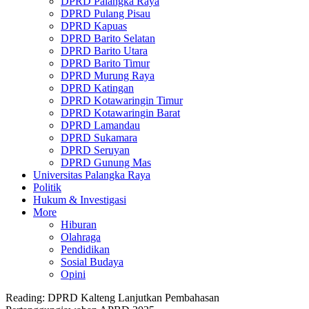
DPRD Palangka Raya
DPRD Pulang Pisau
DPRD Kapuas
DPRD Barito Selatan
DPRD Barito Utara
DPRD Barito Timur
DPRD Murung Raya
DPRD Katingan
DPRD Kotawaringin Timur
DPRD Kotawaringin Barat
DPRD Lamandau
DPRD Sukamara
DPRD Seruyan
DPRD Gunung Mas
Universitas Palangka Raya
Politik
Hukum & Investigasi
More
Hiburan
Olahraga
Pendidikan
Sosial Budaya
Opini
Reading:
DPRD Kalteng Lanjutkan Pembahasan