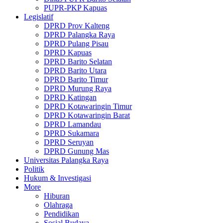
PUPR-PKP Kapuas
Legislatif
DPRD Prov Kalteng
DPRD Palangka Raya
DPRD Pulang Pisau
DPRD Kapuas
DPRD Barito Selatan
DPRD Barito Utara
DPRD Barito Timur
DPRD Murung Raya
DPRD Katingan
DPRD Kotawaringin Timur
DPRD Kotawaringin Barat
DPRD Lamandau
DPRD Sukamara
DPRD Seruyan
DPRD Gunung Mas
Universitas Palangka Raya
Politik
Hukum & Investigasi
More
Hiburan
Olahraga
Pendidikan
Sosial Budaya