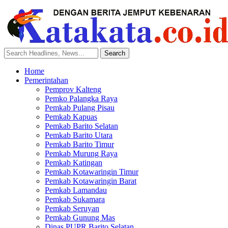
Home
Pemerintahan
Pemprov Kalteng
Pemko Palangka Raya
Pemkab Pulang Pisau
Pemkab Kapuas
Pemkab Barito Selatan
Pemkab Barito Utara
Pemkab Barito Timur
Pemkab Murung Raya
Pemkab Katingan
Pemkab Kotawaringin Timur
Pemkab Kotawaringin Barat
Pemkab Lamandau
Pemkab Sukamara
Pemkab Seruyan
Pemkab Gunung Mas
Dinas PUPR Barito Selatan