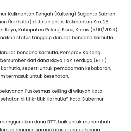
nur
Kalimantan Tengah (Kalteng) Sugianto Sabran
an (karhutla) di Jalan Lintas Kalimantan Km. 26
 Raya, Kabupaten Pulang Pisau, Kamis (5/10/2023).
aikan status tanggap darurat bencana karhutla.
arurat bencana karhutla, Pemprov Kalteng
 bersumber dari dana Biaya Tak Terduga (BTT)
karhutla, seperti untuk pemadaman kebakaran,
m termasuk untuk kesehatan.
 pelayanan Puskesmas keliling di wilayah Kota
hatan di titik-titik Karhutla”, kata Gubernur
u menggunakan dana BTT, baik untuk menambah
daman maupun sarana prasarana, sehingga