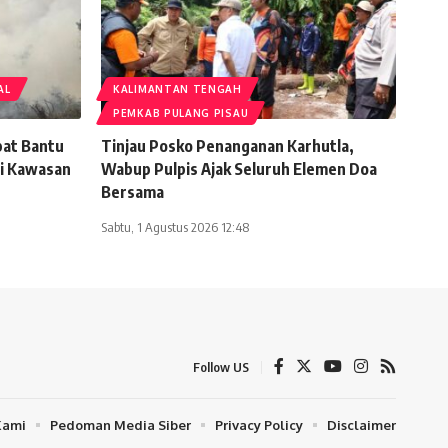
AL
KALIMANTAN TENGAH
PEMKAB PULANG PISAU
pat Bantu
Tinjau Posko Penanganan Karhutla,
i Kawasan
Wabup Pulpis Ajak Seluruh Elemen Doa
Bersama
Sabtu, 1 Agustus 2026 12:48
Follow US
Kami
Pedoman Media Siber
Privacy Policy
Disclaimer