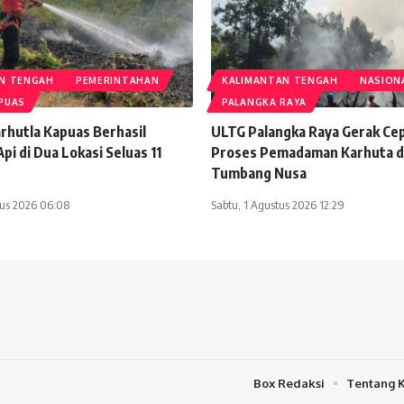
N TENGAH
PEMERINTAHAN
KALIMANTAN TENGAH
NASION
PUAS
PALANGKA RAYA
rhutla Kapuas Berhasil
ULTG Palangka Raya Gerak Ce
i di Dua Lokasi Seluas 11
Proses Pemadaman Karhuta d
Tumbang Nusa
tus 2026 06:08
Sabtu, 1 Agustus 2026 12:29
Box Redaksi
Tentang 