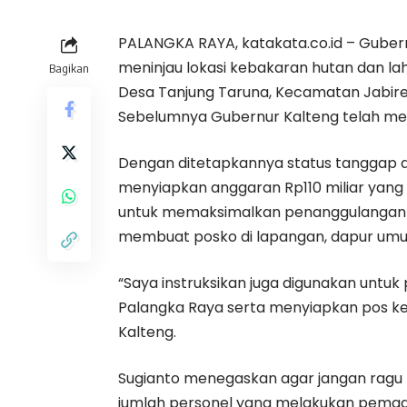
PALANGKA RAYA, katakata.co.id – Guber
meninjau lokasi kebakaran hutan dan lah
Bagikan
Desa Tanjung Taruna, Kecamatan Jabiren
Sebelumnya Gubernur Kalteng telah men
Dengan ditetapkannya status tanggap d
menyiapkan anggaran Rp110 miliar yang
untuk memaksimalkan penanggulangan 
membuat posko di lapangan, dapur umu
“Saya instruksikan juga digunakan untuk
Palangka Raya serta menyiapkan pos kese
Kalteng.
Sugianto menegaskan agar jangan rag
jumlah personel yang melakukan pema