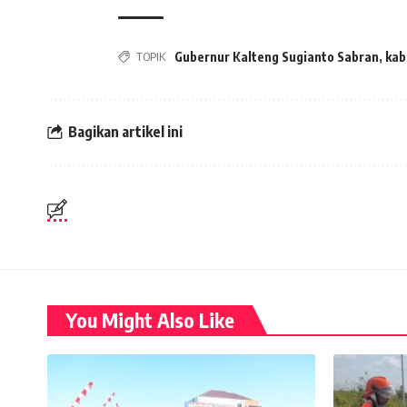
TOPIK
Gubernur Kalteng Sugianto Sabran
,
kab
Bagikan artikel ini
You Might Also Like