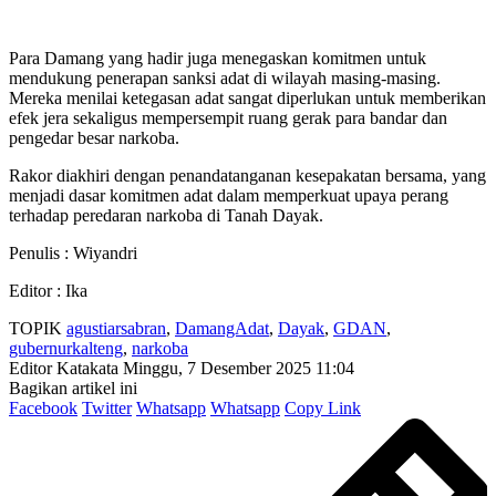
Para Damang yang hadir juga menegaskan komitmen untuk
mendukung penerapan sanksi adat di wilayah masing-masing.
Mereka menilai ketegasan adat sangat diperlukan untuk memberikan
efek jera sekaligus mempersempit ruang gerak para bandar dan
pengedar besar narkoba.
Rakor diakhiri dengan penandatanganan kesepakatan bersama, yang
menjadi dasar komitmen adat dalam memperkuat upaya perang
terhadap peredaran narkoba di Tanah Dayak.
Penulis : Wiyandri
Editor : Ika
TOPIK
agustiarsabran
,
DamangAdat
,
Dayak
,
GDAN
,
gubernurkalteng
,
narkoba
Editor Katakata
Minggu, 7 Desember 2025 11:04
Bagikan artikel ini
Facebook
Twitter
Whatsapp
Whatsapp
Copy Link