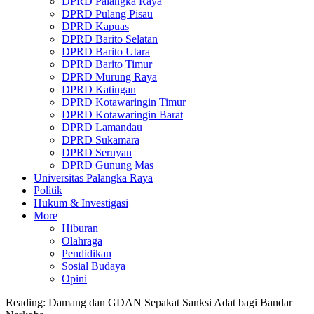
DPRD Palangka Raya
DPRD Pulang Pisau
DPRD Kapuas
DPRD Barito Selatan
DPRD Barito Utara
DPRD Barito Timur
DPRD Murung Raya
DPRD Katingan
DPRD Kotawaringin Timur
DPRD Kotawaringin Barat
DPRD Lamandau
DPRD Sukamara
DPRD Seruyan
DPRD Gunung Mas
Universitas Palangka Raya
Politik
Hukum & Investigasi
More
Hiburan
Olahraga
Pendidikan
Sosial Budaya
Opini
Reading:
Damang dan GDAN Sepakat Sanksi Adat bagi Bandar