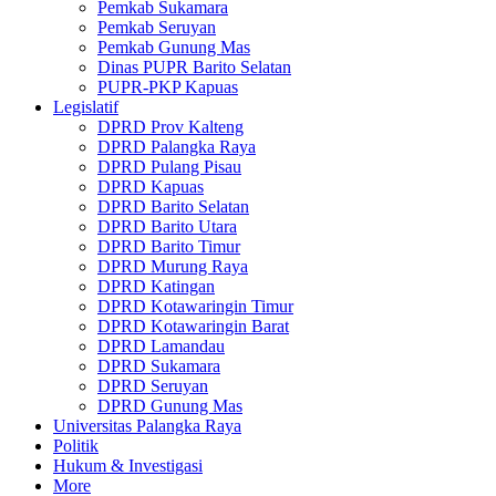
Pemkab Sukamara
Pemkab Seruyan
Pemkab Gunung Mas
Dinas PUPR Barito Selatan
PUPR-PKP Kapuas
Legislatif
DPRD Prov Kalteng
DPRD Palangka Raya
DPRD Pulang Pisau
DPRD Kapuas
DPRD Barito Selatan
DPRD Barito Utara
DPRD Barito Timur
DPRD Murung Raya
DPRD Katingan
DPRD Kotawaringin Timur
DPRD Kotawaringin Barat
DPRD Lamandau
DPRD Sukamara
DPRD Seruyan
DPRD Gunung Mas
Universitas Palangka Raya
Politik
Hukum & Investigasi
More