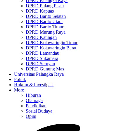
DPRD Palangka Raya
DPRD Pulang Pisau
DPRD Kapuas
DPRD Barito Selatan
DPRD Barito Utara
DPRD Barito Timur
DPRD Murung Raya
DPRD Katingan
DPRD Kotawaringin Timur
DPRD Kotawaringin Barat
DPRD Lamandau
DPRD Sukamara
DPRD Seruyan
DPRD Gunung Mas
Universitas Palangka Raya
Politik
Hukum & Investigasi
More
Hiburan
Olahraga
Pendidikan
Sosial Budaya
Opini