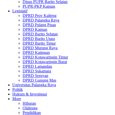
Dinas PUPR Barito Selatan
PUPR-PKP Kapuas
Legislatif
DPRD Prov Kalteng
DPRD Palangka Raya
DPRD Pulang Pisau
DPRD Kapuas
DPRD Barito Selatan
DPRD Barito Utara
DPRD Barito Timur
DPRD Murung Raya
DPRD Katingan
DPRD Kotawaringin Timur
DPRD Kotawaringin Barat
DPRD Lamandau
DPRD Sukamara
DPRD Seruyan
DPRD Gunung Mas
Universitas Palangka Raya
Politik
Hukum & Investigasi
More
Hiburan
Olahraga
Pendidikan