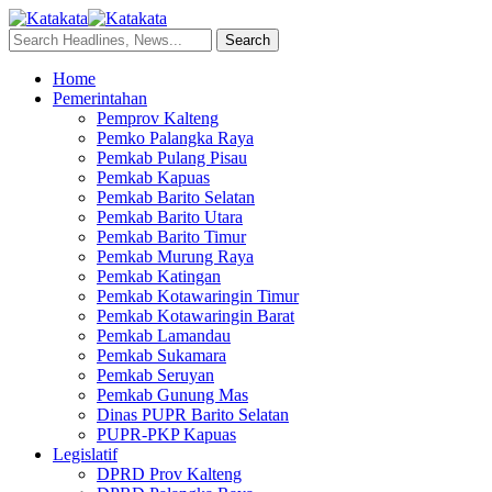
Home
Pemerintahan
Pemprov Kalteng
Pemko Palangka Raya
Pemkab Pulang Pisau
Pemkab Kapuas
Pemkab Barito Selatan
Pemkab Barito Utara
Pemkab Barito Timur
Pemkab Murung Raya
Pemkab Katingan
Pemkab Kotawaringin Timur
Pemkab Kotawaringin Barat
Pemkab Lamandau
Pemkab Sukamara
Pemkab Seruyan
Pemkab Gunung Mas
Dinas PUPR Barito Selatan
PUPR-PKP Kapuas
Legislatif
DPRD Prov Kalteng