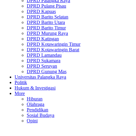
DPRD Palangka Raya
DPRD Pulang Pisau
DPRD Kapuas
DPRD Barito Selatan
DPRD Barito Utara
DPRD Barito Timur
DPRD Murung Raya
DPRD Katingan
DPRD Kotawaringin Timur
DPRD Kotawaringin Barat
DPRD Lamandau
DPRD Sukamara
DPRD Seruyan
DPRD Gunung Mas
Universitas Palangka Raya
Politik
Hukum & Investigasi
More
Hiburan
Olahraga
Pendidikan
Sosial Budaya
Opini