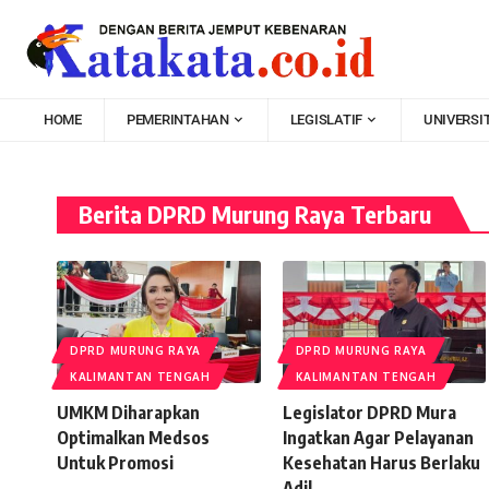
HOME
PEMERINTAHAN
LEGISLATIF
UNIVERSI
Berita DPRD Murung Raya Terbaru
DPRD MURUNG RAYA
DPRD MURUNG RAYA
KALIMANTAN TENGAH
KALIMANTAN TENGAH
UMKM Diharapkan
Legislator DPRD Mura
Optimalkan Medsos
Ingatkan Agar Pelayanan
Untuk Promosi
Kesehatan Harus Berlaku
Adil