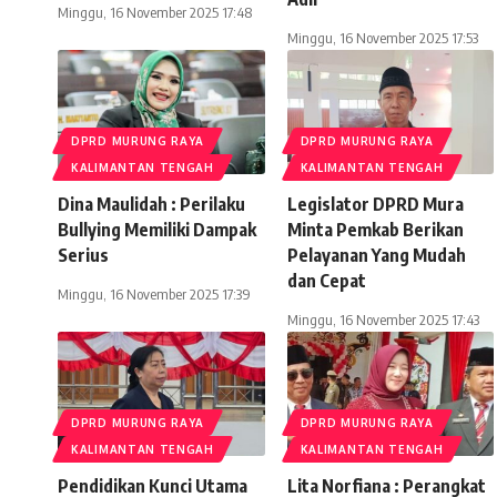
Minggu, 16 November 2025 17:48
Minggu, 16 November 2025 17:53
DPRD MURUNG RAYA
DPRD MURUNG RAYA
KALIMANTAN TENGAH
KALIMANTAN TENGAH
Dina Maulidah : Perilaku
Legislator DPRD Mura
Bullying Memiliki Dampak
Minta Pemkab Berikan
Serius
Pelayanan Yang Mudah
dan Cepat
Minggu, 16 November 2025 17:39
Minggu, 16 November 2025 17:43
DPRD MURUNG RAYA
DPRD MURUNG RAYA
KALIMANTAN TENGAH
KALIMANTAN TENGAH
Pendidikan Kunci Utama
Lita Norfiana : Perangkat