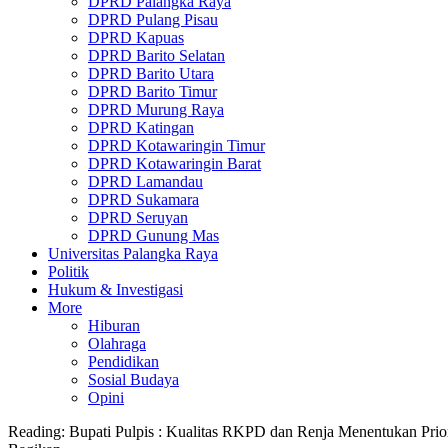
DPRD Palangka Raya
DPRD Pulang Pisau
DPRD Kapuas
DPRD Barito Selatan
DPRD Barito Utara
DPRD Barito Timur
DPRD Murung Raya
DPRD Katingan
DPRD Kotawaringin Timur
DPRD Kotawaringin Barat
DPRD Lamandau
DPRD Sukamara
DPRD Seruyan
DPRD Gunung Mas
Universitas Palangka Raya
Politik
Hukum & Investigasi
More
Hiburan
Olahraga
Pendidikan
Sosial Budaya
Opini
Reading:
Bupati Pulpis : Kualitas RKPD dan Renja Menentukan Pri