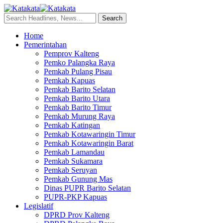
Home
Pemerintahan
Pemprov Kalteng
Pemko Palangka Raya
Pemkab Pulang Pisau
Pemkab Kapuas
Pemkab Barito Selatan
Pemkab Barito Utara
Pemkab Barito Timur
Pemkab Murung Raya
Pemkab Katingan
Pemkab Kotawaringin Timur
Pemkab Kotawaringin Barat
Pemkab Lamandau
Pemkab Sukamara
Pemkab Seruyan
Pemkab Gunung Mas
Dinas PUPR Barito Selatan
PUPR-PKP Kapuas
Legislatif
DPRD Prov Kalteng