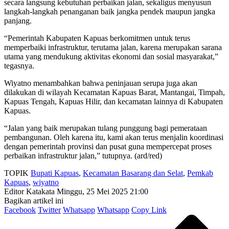
secara langsung kebutuhan perbaikan jalan, sekaligus menyusun
langkah-langkah penanganan baik jangka pendek maupun jangka
panjang.
“Pemerintah Kabupaten Kapuas berkomitmen untuk terus
memperbaiki infrastruktur, terutama jalan, karena merupakan sarana
utama yang mendukung aktivitas ekonomi dan sosial masyarakat,”
tegasnya.
Wiyatno menambahkan bahwa peninjauan serupa juga akan
dilakukan di wilayah Kecamatan Kapuas Barat, Mantangai, Timpah,
Kapuas Tengah, Kapuas Hilir, dan kecamatan lainnya di Kabupaten
Kapuas.
“Jalan yang baik merupakan tulang punggung bagi pemerataan
pembangunan. Oleh karena itu, kami akan terus menjalin koordinasi
dengan pemerintah provinsi dan pusat guna mempercepat proses
perbaikan infrastruktur jalan,” tutupnya. (ard/red)
TOPIK
Bupati Kapuas
,
Kecamatan Basarang dan Selat
,
Pemkab
Kapuas
,
wiyatno
Editor Katakata
Minggu, 25 Mei 2025 21:00
Bagikan artikel ini
Facebook
Twitter
Whatsapp
Whatsapp
Copy Link