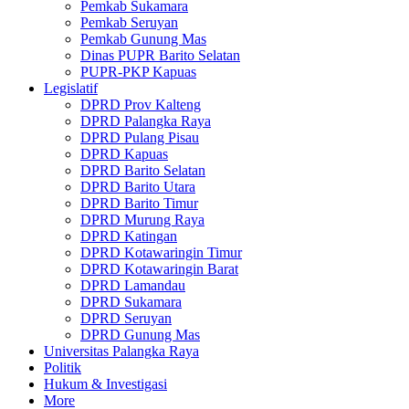
Pemkab Sukamara
Pemkab Seruyan
Pemkab Gunung Mas
Dinas PUPR Barito Selatan
PUPR-PKP Kapuas
Legislatif
DPRD Prov Kalteng
DPRD Palangka Raya
DPRD Pulang Pisau
DPRD Kapuas
DPRD Barito Selatan
DPRD Barito Utara
DPRD Barito Timur
DPRD Murung Raya
DPRD Katingan
DPRD Kotawaringin Timur
DPRD Kotawaringin Barat
DPRD Lamandau
DPRD Sukamara
DPRD Seruyan
DPRD Gunung Mas
Universitas Palangka Raya
Politik
Hukum & Investigasi
More