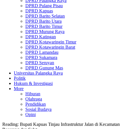
DPRD Palangka Raya
DPRD Pulang Pisau
DPRD Kapuas
DPRD Barito Selatan
DPRD Barito Utara
DPRD Barito Timur
DPRD Murung Raya
DPRD Katingan
DPRD Kotawaringin Timur
DPRD Kotawaringin Barat
DPRD Lamandau
DPRD Sukamara
DPRD Seruyan
DPRD Gunung Mas
Universitas Palangka Raya
Politik
Hukum & Investigasi
More
Hiburan
Olahraga
Pendidikan
Sosial Budaya
Opini
Reading:
Bupati Kapuas Tinjau Infrastruktur Jalan di Kecamatan