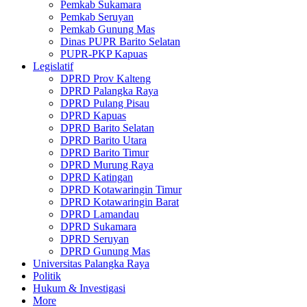
Pemkab Sukamara
Pemkab Seruyan
Pemkab Gunung Mas
Dinas PUPR Barito Selatan
PUPR-PKP Kapuas
Legislatif
DPRD Prov Kalteng
DPRD Palangka Raya
DPRD Pulang Pisau
DPRD Kapuas
DPRD Barito Selatan
DPRD Barito Utara
DPRD Barito Timur
DPRD Murung Raya
DPRD Katingan
DPRD Kotawaringin Timur
DPRD Kotawaringin Barat
DPRD Lamandau
DPRD Sukamara
DPRD Seruyan
DPRD Gunung Mas
Universitas Palangka Raya
Politik
Hukum & Investigasi
More