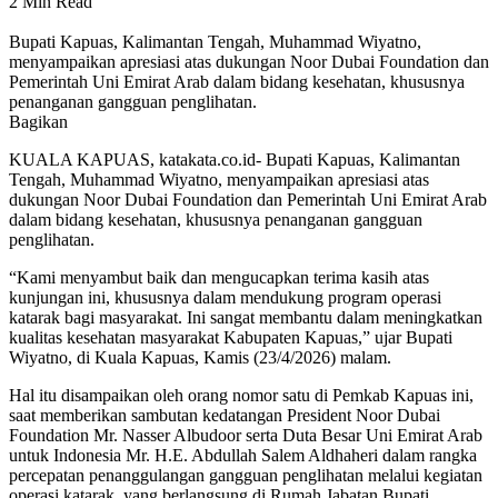
2 Min Read
Bupati Kapuas, Kalimantan Tengah, Muhammad Wiyatno,
menyampaikan apresiasi atas dukungan Noor Dubai Foundation dan
Pemerintah Uni Emirat Arab dalam bidang kesehatan, khususnya
penanganan gangguan penglihatan.
Bagikan
KUALA KAPUAS, katakata.co.id- Bupati Kapuas, Kalimantan
Tengah, Muhammad Wiyatno, menyampaikan apresiasi atas
dukungan Noor Dubai Foundation dan Pemerintah Uni Emirat Arab
dalam bidang kesehatan, khususnya penanganan gangguan
penglihatan.
“Kami menyambut baik dan mengucapkan terima kasih atas
kunjungan ini, khususnya dalam mendukung program operasi
katarak bagi masyarakat. Ini sangat membantu dalam meningkatkan
kualitas kesehatan masyarakat Kabupaten Kapuas,” ujar Bupati
Wiyatno, di Kuala Kapuas, Kamis (23/4/2026) malam.
Hal itu disampaikan oleh orang nomor satu di Pemkab Kapuas ini,
saat memberikan sambutan kedatangan President Noor Dubai
Foundation Mr. Nasser Albudoor serta Duta Besar Uni Emirat Arab
untuk Indonesia Mr. H.E. Abdullah Salem Aldhaheri dalam rangka
percepatan penanggulangan gangguan penglihatan melalui kegiatan
operasi katarak, yang berlangsung di Rumah Jabatan Bupati