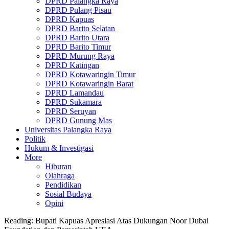
DPRD Palangka Raya
DPRD Pulang Pisau
DPRD Kapuas
DPRD Barito Selatan
DPRD Barito Utara
DPRD Barito Timur
DPRD Murung Raya
DPRD Katingan
DPRD Kotawaringin Timur
DPRD Kotawaringin Barat
DPRD Lamandau
DPRD Sukamara
DPRD Seruyan
DPRD Gunung Mas
Universitas Palangka Raya
Politik
Hukum & Investigasi
More
Hiburan
Olahraga
Pendidikan
Sosial Budaya
Opini
Reading:
Bupati Kapuas Apresiasi Atas Dukungan Noor Dubai