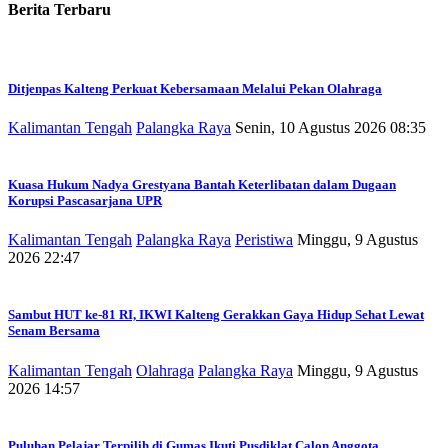
Berita Terbaru
Ditjenpas Kalteng Perkuat Kebersamaan Melalui Pekan Olahraga
Kalimantan Tengah
Palangka Raya
Senin, 10 Agustus 2026 08:35
Kuasa Hukum Nadya Grestyana Bantah Keterlibatan dalam Dugaan
Korupsi Pascasarjana UPR
Kalimantan Tengah
Palangka Raya
Peristiwa
Minggu, 9 Agustus
2026 22:47
Sambut HUT ke-81 RI, IKWI Kalteng Gerakkan Gaya Hidup Sehat Lewat
Senam Bersama
Kalimantan Tengah
Olahraga
Palangka Raya
Minggu, 9 Agustus
2026 14:57
Puluhan Pelajar Terpilih di Gumas Ikuti Pusdiklat Calon Anggota