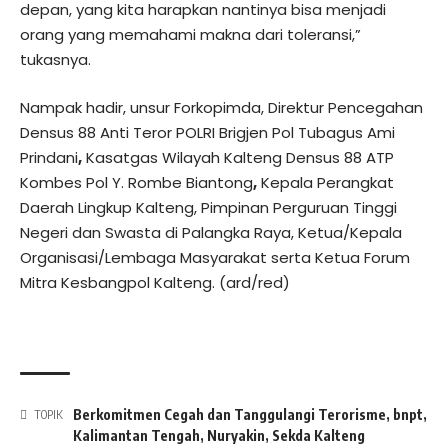
depan, yang kita harapkan nantinya bisa menjadi
orang yang memahami makna dari toleransi,”
tukasnya.
Nampak hadir, unsur Forkopimda, Direktur Pencegahan
Densus 88 Anti Teror POLRI Brigjen Pol Tubagus Ami
Prindani
,
Kasatgas Wilayah Kalteng Densus 88 ATP
Kombes Pol Y. Rombe Biantong
,
Kepala Perangkat
Daerah Lingkup Kalteng, Pimpinan Perguruan Tinggi
Negeri dan Swasta di Palangka Raya, Ketua/Kepala
Organisasi/Lembaga Masyarakat serta Ketua Forum
Mitra Kesbangpol Kalteng. (ard/red)
Berkomitmen Cegah dan Tanggulangi Terorisme
,
bnpt
,
TOPIK
Kalimantan Tengah
,
Nuryakin
,
Sekda Kalteng