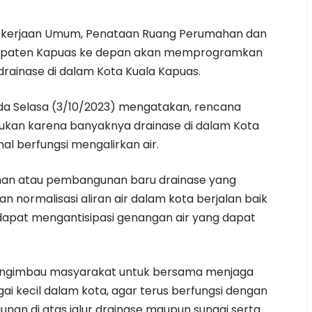
 Pekerjaan Umum, Penataan Ruang Perumahan dan
upaten Kapuas ke depan akan memprogramkan
drainase di dalam Kota Kuala Kapuas.
da Selasa (3/10/2023) mengatakan, rencana
kukan karena banyaknya drainase di dalam Kota
l berfungsi mengalirkan air.
han atau pembangunan baru drainase yang
n normalisasi aliran air dalam kota berjalan baik
 dapat mengantisipasi genangan air yang dapat
engimbau masyarakat untuk bersama menjaga
gai kecil dalam kota, agar terus berfungsi dengan
unan di atas jalur drainase maupun sungai serta