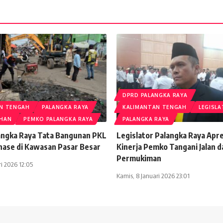
DPRD PALANGKA RAYA
N TENGAH
PALANGKA RAYA
KALIMANTAN TENGAH
LEGISLA
AHAN
PEMKO PALANGKA RAYA
PALANGKA RAYA
ngka Raya Tata Bangunan PKL
Legislator Palangka Raya Apre
nase di Kawasan Pasar Besar
Kinerja Pemko Tangani Jalan d
Permukiman
ri 2026 12:05
Kamis, 8 Januari 2026 23:01