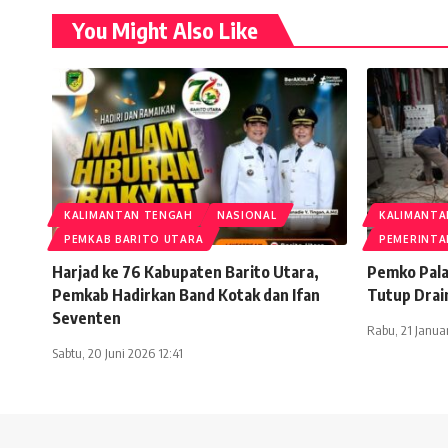
You Might Also Like
KALIMANTAN TENGAH
NASIONAL
KALIMANTA
PEMKAB BARITO UTARA
PEMERINT
Harjad ke 76 Kabupaten Barito Utara,
Pemko Pala
Pemkab Hadirkan Band Kotak dan Ifan
Tutup Drai
Seventen
Rabu, 21 Janua
Sabtu, 20 Juni 2026 12:41