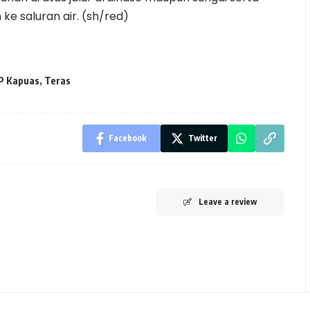
 saluran air. (sh/red)
P Kapuas
,
Teras
Facebook
Twitter
Leave a review