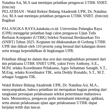
PELATIHAN : Wakil Rektor Bidang Akademik UPR, Dr. Natalina
Asi, M.A saat meninjau pelatihan pengawas UTBK SNBT. (foto:ist)
Bagikan
PALANGKA RAYA,katakata.co.id- Universitas Palangka Raya
(UPR) menggelar pelatihan bagi calon pengawas Ujian Tulis
Berbasis Komputer (UTBK) Seleksi Nasional Berdasarkan Tes
(SNBT) Tahun 2025. Kegiatan ini dilaksanakan di Gedung UTBK
UPR dan diikuti oleh 110 peserta yang berasal dari kalangan dosen
serta tenaga kependidikan di lingkungan UPR.
Pelatihan dibagi ke dalam dua sesi dan menghadirkan pemateri dari
tim pelaksana UTBK SNBT UPR, yakni Ferry Anthony, S.E.,
M.Pd. selaku Koordinator Pelaksana, Agus Sehatman Saragih, S.T.,
M.Eng. selaku Koordinator TIK, serta Deddy Ronaldo, S.T., M.T.
sebagai Anggota TIK.
Wakil Rektor Bidang Akademik UPR, Dr. Natalina Asi, M.A.,
menyampaikan, bahwa pelatihan ini merupakan bagian penting dari
rangkaian persiapan pelaksanaan seleksi penerimaan mahasiswa
baru. Menurutnya, pengawas perlu memahami teknologi, aplikasi,
serta aturan pelaksanaan ujian agar pelaksanaan UTBK dapat
berjalan tertib dan lancar.