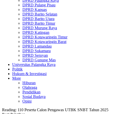
DPRD Palangka Raya
DPRD Pulang Pisau
DPRD Kapuas
DPRD Barito Selatan
DPRD Barito Utara
DPRD Barito Timur
DPRD Murung Raya
DPRD Katingan
DPRD Kotawaringin Timur
DPRD Kotawaringin Barat
DPRD Lamandau
DPRD Sukamara
DPRD Seruyan
DPRD Gunung Mas
Universitas Palangka Raya
Politik
Hukum & Investigasi
More
Hiburan
Olahraga
Pendidikan
Sosial Budaya
Opini
Reading:
110 Peserta Calon Pengawas UTBK SNBT Tahun 2025