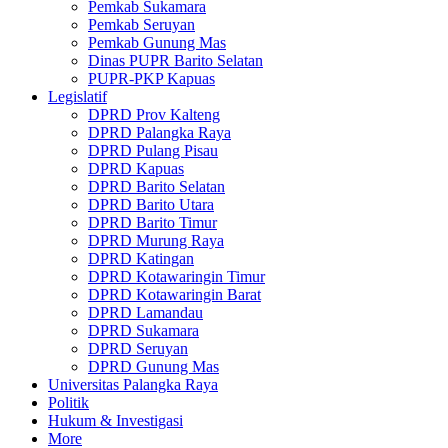
Pemkab Sukamara
Pemkab Seruyan
Pemkab Gunung Mas
Dinas PUPR Barito Selatan
PUPR-PKP Kapuas
Legislatif
DPRD Prov Kalteng
DPRD Palangka Raya
DPRD Pulang Pisau
DPRD Kapuas
DPRD Barito Selatan
DPRD Barito Utara
DPRD Barito Timur
DPRD Murung Raya
DPRD Katingan
DPRD Kotawaringin Timur
DPRD Kotawaringin Barat
DPRD Lamandau
DPRD Sukamara
DPRD Seruyan
DPRD Gunung Mas
Universitas Palangka Raya
Politik
Hukum & Investigasi
More