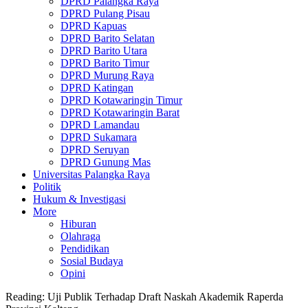
DPRD Palangka Raya
DPRD Pulang Pisau
DPRD Kapuas
DPRD Barito Selatan
DPRD Barito Utara
DPRD Barito Timur
DPRD Murung Raya
DPRD Katingan
DPRD Kotawaringin Timur
DPRD Kotawaringin Barat
DPRD Lamandau
DPRD Sukamara
DPRD Seruyan
DPRD Gunung Mas
Universitas Palangka Raya
Politik
Hukum & Investigasi
More
Hiburan
Olahraga
Pendidikan
Sosial Budaya
Opini
Reading:
Uji Publik Terhadap Draft Naskah Akademik Raperda