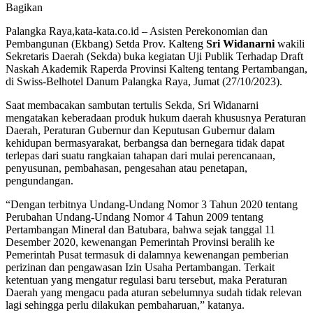
Bagikan
Palangka Raya,kata-kata.co.id – Asisten Perekonomian dan
Pembangunan (Ekbang) Setda Prov. Kalteng
Sri Widanarni
wakili
Sekretaris Daerah (Sekda) buka kegiatan Uji Publik Terhadap Draft
Naskah Akademik Raperda Provinsi Kalteng tentang Pertambangan,
di Swiss-Belhotel Danum Palangka Raya, Jumat (27/10/2023).
Saat membacakan sambutan tertulis Sekda, Sri Widanarni
mengatakan keberadaan produk hukum daerah khususnya Peraturan
Daerah, Peraturan Gubernur dan Keputusan Gubernur dalam
kehidupan bermasyarakat, berbangsa dan bernegara tidak dapat
terlepas dari suatu rangkaian tahapan dari mulai perencanaan,
penyusunan, pembahasan, pengesahan atau penetapan,
pengundangan.
“Dengan terbitnya Undang-Undang Nomor 3 Tahun 2020 tentang
Perubahan Undang-Undang Nomor 4 Tahun 2009 tentang
Pertambangan Mineral dan Batubara, bahwa sejak tanggal 11
Desember 2020, kewenangan Pemerintah Provinsi beralih ke
Pemerintah Pusat termasuk di dalamnya kewenangan pemberian
perizinan dan pengawasan Izin Usaha Pertambangan. Terkait
ketentuan yang mengatur regulasi baru tersebut, maka Peraturan
Daerah yang mengacu pada aturan sebelumnya sudah tidak relevan
lagi sehingga perlu dilakukan pembaharuan,” katanya.