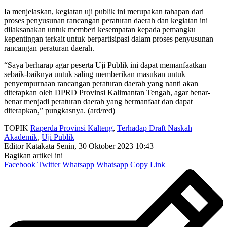
Ia menjelaskan, kegiatan uji publik ini merupakan tahapan dari
proses penyusunan rancangan peraturan daerah dan kegiatan ini
dilaksanakan untuk memberi kesempatan kepada pemangku
kepentingan terkait untuk berpartisipasi dalam proses penyusunan
rancangan peraturan daerah.
“Saya berharap agar peserta Uji Publik ini dapat memanfaatkan
sebaik-baiknya untuk saling memberikan masukan untuk
penyempurnaan rancangan peraturan daerah yang nanti akan
ditetapkan oleh DPRD Provinsi Kalimantan Tengah, agar benar-
benar menjadi peraturan daerah yang bermanfaat dan dapat
diterapkan,” pungkasnya. (ard/red)
TOPIK
Raperda Provinsi Kalteng
,
Terhadap Draft Naskah
Akademik
,
Uji Publik
Editor Katakata
Senin, 30 Oktober 2023 10:43
Bagikan artikel ini
Facebook
Twitter
Whatsapp
Whatsapp
Copy Link