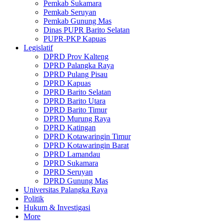
Pemkab Sukamara
Pemkab Seruyan
Pemkab Gunung Mas
Dinas PUPR Barito Selatan
PUPR-PKP Kapuas
Legislatif
DPRD Prov Kalteng
DPRD Palangka Raya
DPRD Pulang Pisau
DPRD Kapuas
DPRD Barito Selatan
DPRD Barito Utara
DPRD Barito Timur
DPRD Murung Raya
DPRD Katingan
DPRD Kotawaringin Timur
DPRD Kotawaringin Barat
DPRD Lamandau
DPRD Sukamara
DPRD Seruyan
DPRD Gunung Mas
Universitas Palangka Raya
Politik
Hukum & Investigasi
More