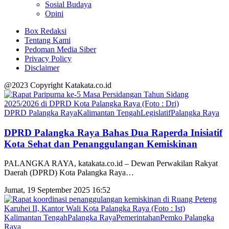
Sosial Budaya
Opini
Box Redaksi
Tentang Kami
Pedoman Media Siber
Privacy Policy
Disclaimer
@2023 Copyright Katakata.co.id
DPRD Palangka Raya
Kalimantan Tengah
Legislatif
Palangka Raya
DPRD Palangka Raya Bahas Dua Raperda Inisiatif
Kota Sehat dan Penanggulangan Kemiskinan
PALANGKA RAYA, katakata.co.id – Dewan Perwakilan Rakyat
Daerah (DPRD) Kota Palangka Raya
…
Jumat, 19 September 2025 16:52
Kalimantan Tengah
Palangka Raya
Pemerintahan
Pemko Palangka
Raya