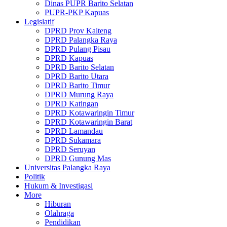
Dinas PUPR Barito Selatan
PUPR-PKP Kapuas
Legislatif
DPRD Prov Kalteng
DPRD Palangka Raya
DPRD Pulang Pisau
DPRD Kapuas
DPRD Barito Selatan
DPRD Barito Utara
DPRD Barito Timur
DPRD Murung Raya
DPRD Katingan
DPRD Kotawaringin Timur
DPRD Kotawaringin Barat
DPRD Lamandau
DPRD Sukamara
DPRD Seruyan
DPRD Gunung Mas
Universitas Palangka Raya
Politik
Hukum & Investigasi
More
Hiburan
Olahraga
Pendidikan