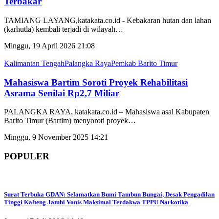
Terbakar
TAMIANG LAYANG,katakata.co.id - Kebakaran hutan dan lahan
(karhutla) kembali terjadi di wilayah
…
Minggu, 19 April 2026 21:08
Kalimantan Tengah
Palangka Raya
Pemkab Barito Timur
Mahasiswa Bartim Soroti Proyek Rehabilitasi
Asrama Senilai Rp2,7 Miliar
PALANGKA RAYA, katakata.co.id – Mahasiswa asal Kabupaten
Barito Timur (Bartim) menyoroti proyek
…
Minggu, 9 November 2025 14:21
POPULER
Surat Terbuka GDAN: Selamatkan Bumi Tambun Bungai, Desak Pengadilan
Tinggi Kalteng Jatuhi Vonis Maksimal Terdakwa TPPU Narkotika