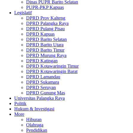
Dinas PUPR Barito Selatan
PUPR-PKP Kapuas
Legislatif
DPRD Prov Kalteng
DPRD Palangka Raya
DPRD Pulang Pisau
DPRD Kapuas
DPRD Barito Selatan
DPRD Barito Utara
DPRD Barito Timur
DPRD Murung Raya
DPRD Katingan
DPRD Kotawaringin Timur
DPRD Kotawaringin Barat
DPRD Lamandau
DPRD Sukamara
DPRD Seruyan
DPRD Gunung Mas
Universitas Palangka Raya
Politik
Hukum & Investigasi
More
Hiburan
Olahraga
Pendidikan