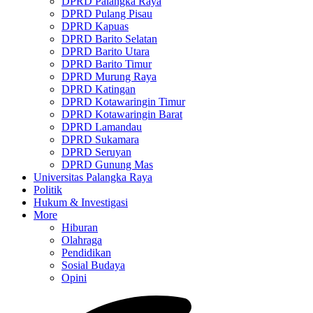
DPRD Palangka Raya
DPRD Pulang Pisau
DPRD Kapuas
DPRD Barito Selatan
DPRD Barito Utara
DPRD Barito Timur
DPRD Murung Raya
DPRD Katingan
DPRD Kotawaringin Timur
DPRD Kotawaringin Barat
DPRD Lamandau
DPRD Sukamara
DPRD Seruyan
DPRD Gunung Mas
Universitas Palangka Raya
Politik
Hukum & Investigasi
More
Hiburan
Olahraga
Pendidikan
Sosial Budaya
Opini