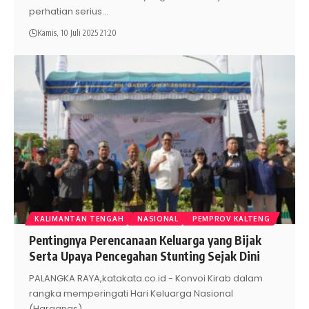
perhatian serius
…
Kamis, 10 Juli 2025 21:20
KALIMANTAN TENGAH
NASIONAL
PEMPROV KALTENG
Pentingnya Perencanaan Keluarga yang Bijak
Serta Upaya Pencegahan Stunting Sejak Dini
PALANGKA RAYA,katakata.co.id - Konvoi Kirab dalam
rangka memperingati Hari Keluarga Nasional
(Harganas)
…