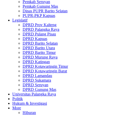
Pemkab Seruyan
Pemkab Gunung Mas
Dinas PUPR Barito Selatan
PUPR-PKP Kapuas
Legislatif
DPRD Prov Kalteng
DPRD Palangka Raya
DPRD Pulang Pisau
DPRD Kapuas
DPRD Barito Selatan
DPRD Barito Utara
DPRD Barito Timur
DPRD Murung Raya
DPRD Katingan
DPRD Kotawaringin Timur
DPRD Kotawaringin Barat
DPRD Lamandau
DPRD Sukamara
DPRD Seruyan
DPRD Gunung Mas
Universitas Palangka Raya
Politik
Hukum & Investigasi
More
Hiburan