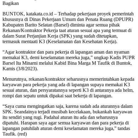
Bagikan
BUNTOK, katakata.co.id – Terhadap pekerjaan proyek pemerintah
khususnya di Dinas Pekerjaan Umum dan Penata Ruang (DPUPR)
Kabupaten Barito Selatan (Barsel) diminta agar semua pihak
Rekanan/Kontraktor Pekerja taat aturan sesuai apa yang termuat di
dalam Surat Perjanjian Kerja (SPK) yang sudah ditetapkan,
termasuk mentaati K3 (Keselamatan dan Kesehatan Kerja).
“Agar kontraktor dan para pekerja di lapangan aman dan nyaman
memakai K3, demi keselamatan mereka juga,” ungkap Kadis PUPR
Barsel Ita Minarni melalui Kabid Bina Marga M Taufik di Buntok,
Kamis (3/8/2023).
Menurutnya, rekanan/kontraktor seharusnya memerintahkan kepada
karyawan para pekerja yang ada di lapangan supaya memakai K3
sesuai aturan, dan persyaratannya seperti K3 di antaranya ada helm,
rompi dan sepatu untuk dipakai saat bekerja di lapangan.
“Saya cuma mengingatkan saja, karena sudah ada aturannya dalam
SPK. Seandainya terjadi musibah kecelakaan, bukankah karyawan
itu sendiri yang rugi. Padahal aturan itu ada dan seharusnya
dipatuhi. Harapan saya agar semua karyawan dan para pekerja di
lapangan patuhilah aturan demi keselamatan mereka juga,” tandas
Taufik. (red)