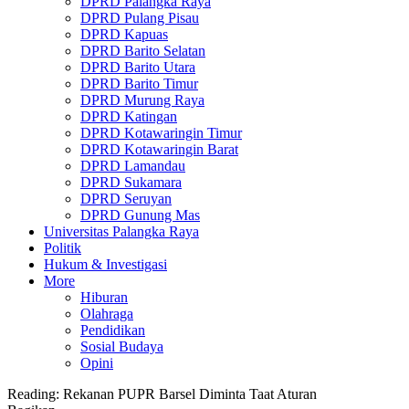
DPRD Palangka Raya
DPRD Pulang Pisau
DPRD Kapuas
DPRD Barito Selatan
DPRD Barito Utara
DPRD Barito Timur
DPRD Murung Raya
DPRD Katingan
DPRD Kotawaringin Timur
DPRD Kotawaringin Barat
DPRD Lamandau
DPRD Sukamara
DPRD Seruyan
DPRD Gunung Mas
Universitas Palangka Raya
Politik
Hukum & Investigasi
More
Hiburan
Olahraga
Pendidikan
Sosial Budaya
Opini
Reading:
Rekanan PUPR Barsel Diminta Taat Aturan