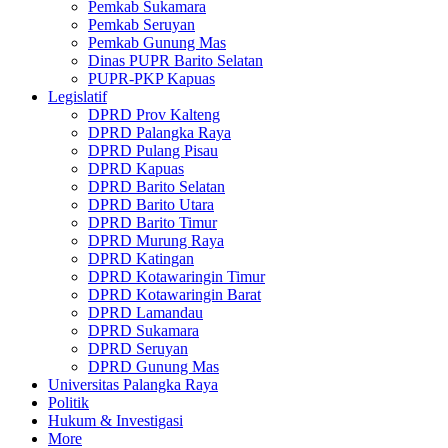
Pemkab Sukamara
Pemkab Seruyan
Pemkab Gunung Mas
Dinas PUPR Barito Selatan
PUPR-PKP Kapuas
Legislatif
DPRD Prov Kalteng
DPRD Palangka Raya
DPRD Pulang Pisau
DPRD Kapuas
DPRD Barito Selatan
DPRD Barito Utara
DPRD Barito Timur
DPRD Murung Raya
DPRD Katingan
DPRD Kotawaringin Timur
DPRD Kotawaringin Barat
DPRD Lamandau
DPRD Sukamara
DPRD Seruyan
DPRD Gunung Mas
Universitas Palangka Raya
Politik
Hukum & Investigasi
More