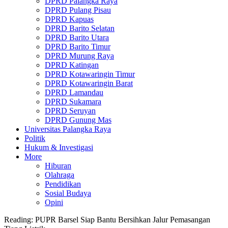
DPRD Palangka Raya
DPRD Pulang Pisau
DPRD Kapuas
DPRD Barito Selatan
DPRD Barito Utara
DPRD Barito Timur
DPRD Murung Raya
DPRD Katingan
DPRD Kotawaringin Timur
DPRD Kotawaringin Barat
DPRD Lamandau
DPRD Sukamara
DPRD Seruyan
DPRD Gunung Mas
Universitas Palangka Raya
Politik
Hukum & Investigasi
More
Hiburan
Olahraga
Pendidikan
Sosial Budaya
Opini
Reading:
PUPR Barsel Siap Bantu Bersihkan Jalur Pemasangan