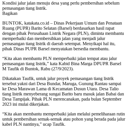
Kondisi jalur jalan menuju desa yang perlu pembersihan sebelum
pemasangan tiang listrik.
Bagikan
BUNTOK, katakata.co.id – Dinas Pekerjaan Umum dan Penataan
Ruang (PUPR) Barito Selatan (Barsel) berdasarkan hasil rapat
dengan pihak Perusahaan Listrik Negara (PLN), diminta membantu
memperbaiki dan membersihkan jalan yang menjadi jalur
pemasangan tiang listrik di daerah setempat. Menyikapi hal itu,
pihak Dinas PUPR Barsel menyatakan bersedia membantu.
“Kita akan membantu PLN memperbaiki jalan tempat atau jalur
pemasangan tiang listrik,” kata Kabid Bina Marga DPUPR Barsel
M Taufik di Buntok, Rabu (27/9/2023).
Dikatakan Taufik, untuk jalur proyek pemasangan tiang listrik
tersebut yakni dari Desa Bundar, Maruga, Gunung Rantau sampai
ke Desa Marawan Lama di Kecamatan Dusun Utara. Desa Talio
tiang listrik menyeberang sungai Barito baru masuk jalan Babai dan
Desa Tampijak. Pihak PLN merencanakan, pada bulan September
2023 ini mulai dikerjakan.
“Kita akan membantu memperbaiki jalan melalui pemeliharaan rutin
untuk pembersihan semak-semak atau pohon yang berada pada jalur
kabel PLN nantinya,” ucap Taufik.