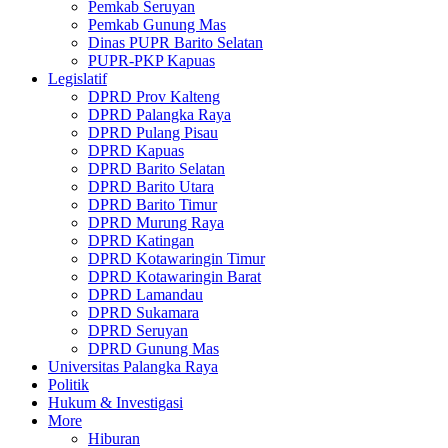
Pemkab Seruyan
Pemkab Gunung Mas
Dinas PUPR Barito Selatan
PUPR-PKP Kapuas
Legislatif
DPRD Prov Kalteng
DPRD Palangka Raya
DPRD Pulang Pisau
DPRD Kapuas
DPRD Barito Selatan
DPRD Barito Utara
DPRD Barito Timur
DPRD Murung Raya
DPRD Katingan
DPRD Kotawaringin Timur
DPRD Kotawaringin Barat
DPRD Lamandau
DPRD Sukamara
DPRD Seruyan
DPRD Gunung Mas
Universitas Palangka Raya
Politik
Hukum & Investigasi
More
Hiburan