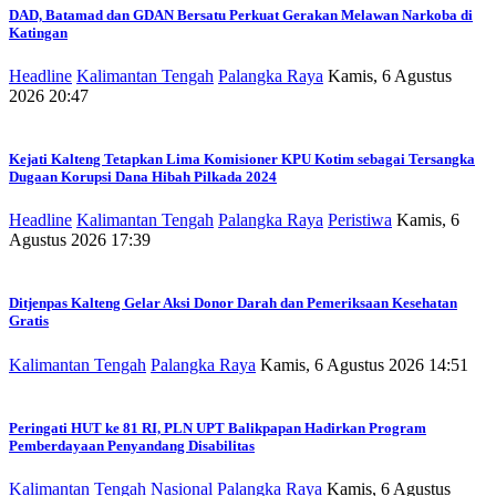
DAD, Batamad dan GDAN Bersatu Perkuat Gerakan Melawan Narkoba di
Katingan
Headline
Kalimantan Tengah
Palangka Raya
Kamis, 6 Agustus
2026 20:47
Kejati Kalteng Tetapkan Lima Komisioner KPU Kotim sebagai Tersangka
Dugaan Korupsi Dana Hibah Pilkada 2024
Headline
Kalimantan Tengah
Palangka Raya
Peristiwa
Kamis, 6
Agustus 2026 17:39
Ditjenpas Kalteng Gelar Aksi Donor Darah dan Pemeriksaan Kesehatan
Gratis
Kalimantan Tengah
Palangka Raya
Kamis, 6 Agustus 2026 14:51
Peringati HUT ke 81 RI, PLN UPT Balikpapan Hadirkan Program
Pemberdayaan Penyandang Disabilitas
Kalimantan Tengah
Nasional
Palangka Raya
Kamis, 6 Agustus