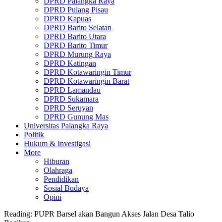
DPRD Palangka Raya
DPRD Pulang Pisau
DPRD Kapuas
DPRD Barito Selatan
DPRD Barito Utara
DPRD Barito Timur
DPRD Murung Raya
DPRD Katingan
DPRD Kotawaringin Timur
DPRD Kotawaringin Barat
DPRD Lamandau
DPRD Sukamara
DPRD Seruyan
DPRD Gunung Mas
Universitas Palangka Raya
Politik
Hukum & Investigasi
More
Hiburan
Olahraga
Pendidikan
Sosial Budaya
Opini
Reading:
PUPR Barsel akan Bangun Akses Jalan Desa Talio