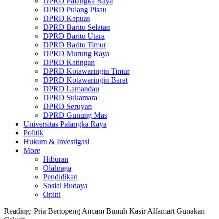
DPRD Palangka Raya
DPRD Pulang Pisau
DPRD Kapuas
DPRD Barito Selatan
DPRD Barito Utara
DPRD Barito Timur
DPRD Murung Raya
DPRD Katingan
DPRD Kotawaringin Timur
DPRD Kotawaringin Barat
DPRD Lamandau
DPRD Sukamara
DPRD Seruyan
DPRD Gunung Mas
Universitas Palangka Raya
Politik
Hukum & Investigasi
More
Hiburan
Olahraga
Pendidikan
Sosial Budaya
Opini
Reading:
Pria Bertopeng Ancam Bunuh Kasir Alfamart Gunakan