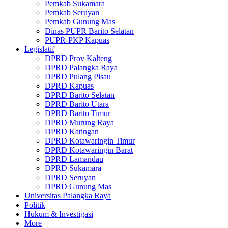
Pemkab Sukamara
Pemkab Seruyan
Pemkab Gunung Mas
Dinas PUPR Barito Selatan
PUPR-PKP Kapuas
Legislatif
DPRD Prov Kalteng
DPRD Palangka Raya
DPRD Pulang Pisau
DPRD Kapuas
DPRD Barito Selatan
DPRD Barito Utara
DPRD Barito Timur
DPRD Murung Raya
DPRD Katingan
DPRD Kotawaringin Timur
DPRD Kotawaringin Barat
DPRD Lamandau
DPRD Sukamara
DPRD Seruyan
DPRD Gunung Mas
Universitas Palangka Raya
Politik
Hukum & Investigasi
More