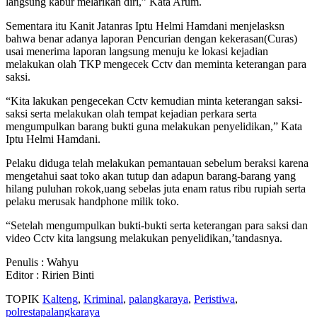
langsung kabur melarikan diri,” Kata Arum.
Sementara itu Kanit Jatanras Iptu Helmi Hamdani menjelasksn
bahwa benar adanya laporan Pencurian dengan kekerasan(Curas)
usai menerima laporan langsung menuju ke lokasi kejadian
melakukan olah TKP mengecek Cctv dan meminta keterangan para
saksi.
“Kita lakukan pengecekan Cctv kemudian minta keterangan saksi-
saksi serta melakukan olah tempat kejadian perkara serta
mengumpulkan barang bukti guna melakukan penyelidikan,” Kata
Iptu Helmi Hamdani.
Pelaku diduga telah melakukan pemantauan sebelum beraksi karena
mengetahui saat toko akan tutup dan adapun barang-barang yang
hilang puluhan rokok,uang sebelas juta enam ratus ribu rupiah serta
pelaku merusak handphone milik toko.
“Setelah mengumpulkan bukti-bukti serta keterangan para saksi dan
video Cctv kita langsung melakukan penyelidikan,’tandasnya.
Penulis : Wahyu
Editor : Ririen Binti
TOPIK
Kalteng
,
Kriminal
,
palangkaraya
,
Peristiwa
,
polrestapalangkaraya