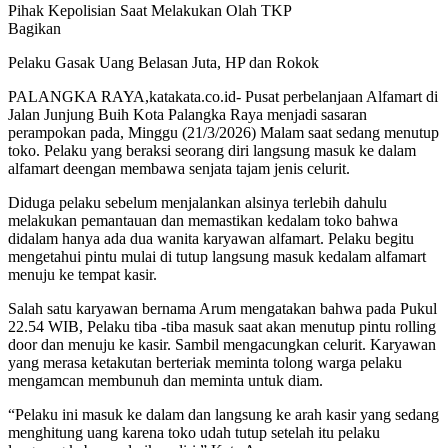
Pihak Kepolisian Saat Melakukan Olah TKP
Bagikan
Pelaku Gasak Uang Belasan Juta, HP dan Rokok
PALANGKA RAYA,katakata.co.id- Pusat perbelanjaan Alfamart di
Jalan Junjung Buih Kota Palangka Raya menjadi sasaran
perampokan pada, Minggu (21/3/2026) Malam saat sedang menutup
toko. Pelaku yang beraksi seorang diri langsung masuk ke dalam
alfamart deengan membawa senjata tajam jenis celurit.
Diduga pelaku sebelum menjalankan alsinya terlebih dahulu
melakukan pemantauan dan memastikan kedalam toko bahwa
didalam hanya ada dua wanita karyawan alfamart. Pelaku begitu
mengetahui pintu mulai di tutup langsung masuk kedalam alfamart
menuju ke tempat kasir.
Salah satu karyawan bernama Arum mengatakan bahwa pada Pukul
22.54 WIB, Pelaku tiba -tiba masuk saat akan menutup pintu rolling
door dan menuju ke kasir. Sambil mengacungkan celurit. Karyawan
yang merasa ketakutan berteriak meminta tolong warga pelaku
mengamcan membunuh dan meminta untuk diam.
“Pelaku ini masuk ke dalam dan langsung ke arah kasir yang sedang
menghitung uang karena toko udah tutup setelah itu pelaku