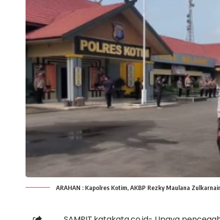
ARAHAN : Kapolres Kotim, AKBP Rezky Maulana Zulkarnain 
SAMPIT,katakata.co.id- Upaya pencegah