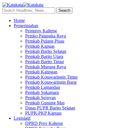
Home
Pemerintahan
Pemprov Kalteng
Pemko Palangka Raya
Pemkab Pulang Pisau
Pemkab Kapuas
Pemkab Barito Selatan
Pemkab Barito Utara
Pemkab Barito Timur
Pemkab Murung Raya
Pemkab Katingan
Pemkab Kotawaringin Timur
Pemkab Kotawaringin Barat
Pemkab Lamandau
Pemkab Sukamara
Pemkab Seruyan
Pemkab Gunung Mas
Dinas PUPR Barito Selatan
PUPR-PKP Kapuas
Legislatif
DPRD Prov Kalteng