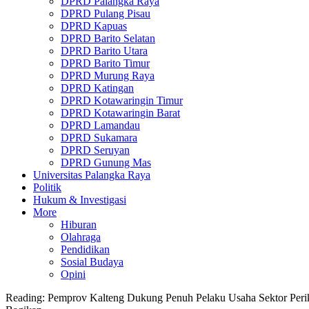
DPRD Palangka Raya
DPRD Pulang Pisau
DPRD Kapuas
DPRD Barito Selatan
DPRD Barito Utara
DPRD Barito Timur
DPRD Murung Raya
DPRD Katingan
DPRD Kotawaringin Timur
DPRD Kotawaringin Barat
DPRD Lamandau
DPRD Sukamara
DPRD Seruyan
DPRD Gunung Mas
Universitas Palangka Raya
Politik
Hukum & Investigasi
More
Hiburan
Olahraga
Pendidikan
Sosial Budaya
Opini
Reading:
Pemprov Kalteng Dukung Penuh Pelaku Usaha Sektor Peri