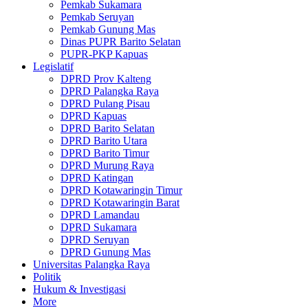
Pemkab Sukamara
Pemkab Seruyan
Pemkab Gunung Mas
Dinas PUPR Barito Selatan
PUPR-PKP Kapuas
Legislatif
DPRD Prov Kalteng
DPRD Palangka Raya
DPRD Pulang Pisau
DPRD Kapuas
DPRD Barito Selatan
DPRD Barito Utara
DPRD Barito Timur
DPRD Murung Raya
DPRD Katingan
DPRD Kotawaringin Timur
DPRD Kotawaringin Barat
DPRD Lamandau
DPRD Sukamara
DPRD Seruyan
DPRD Gunung Mas
Universitas Palangka Raya
Politik
Hukum & Investigasi
More