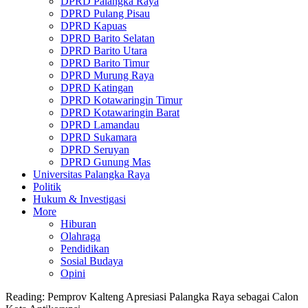
DPRD Palangka Raya
DPRD Pulang Pisau
DPRD Kapuas
DPRD Barito Selatan
DPRD Barito Utara
DPRD Barito Timur
DPRD Murung Raya
DPRD Katingan
DPRD Kotawaringin Timur
DPRD Kotawaringin Barat
DPRD Lamandau
DPRD Sukamara
DPRD Seruyan
DPRD Gunung Mas
Universitas Palangka Raya
Politik
Hukum & Investigasi
More
Hiburan
Olahraga
Pendidikan
Sosial Budaya
Opini
Reading:
Pemprov Kalteng Apresiasi Palangka Raya sebagai Calon