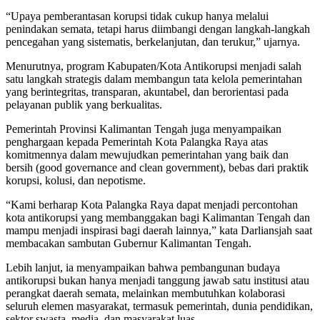
“Upaya pemberantasan korupsi tidak cukup hanya melalui
penindakan semata, tetapi harus diimbangi dengan langkah-langkah
pencegahan yang sistematis, berkelanjutan, dan terukur,” ujarnya.
Menurutnya, program Kabupaten/Kota Antikorupsi menjadi salah
satu langkah strategis dalam membangun tata kelola pemerintahan
yang berintegritas, transparan, akuntabel, dan berorientasi pada
pelayanan publik yang berkualitas.
Pemerintah Provinsi Kalimantan Tengah juga menyampaikan
penghargaan kepada Pemerintah Kota Palangka Raya atas
komitmennya dalam mewujudkan pemerintahan yang baik dan
bersih (good governance and clean government), bebas dari praktik
korupsi, kolusi, dan nepotisme.
“Kami berharap Kota Palangka Raya dapat menjadi percontohan
kota antikorupsi yang membanggakan bagi Kalimantan Tengah dan
mampu menjadi inspirasi bagi daerah lainnya,” kata Darliansjah saat
membacakan sambutan Gubernur Kalimantan Tengah.
Lebih lanjut, ia menyampaikan bahwa pembangunan budaya
antikorupsi bukan hanya menjadi tanggung jawab satu institusi atau
perangkat daerah semata, melainkan membutuhkan kolaborasi
seluruh elemen masyarakat, termasuk pemerintah, dunia pendidikan,
sektor swasta, media, dan masyarakat luas.