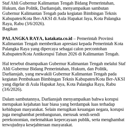
Staf Ahli Gubernur Kalimantan Tengah Bidang Pemerintahan,
Hukum, dan Politik, Darliansjah, menyampaikan sambutan
Gubernur Kalimantan Tengah pada kegiatan Bimbingan Teknis
Kabupaten/Kota Ber-AKSI di Aula Hapakat Jaya, Kota Palangka
Raya, Rabu (3/6/2026).
Bagikan
PALANGKA RAYA, katakata.co.id
– Pemerintah Provinsi
Kalimantan Tengah memberikan apresiasi kepada Pemerintah Kota
Palangka Raya yang dipercaya sebagai calon percontohan
Kabupaten/Kota Antikorupsi Tahun 2026 di Kalimantan Tengah.
Hal tersebut disampaikan Gubernur Kalimantan Tengah melalui Staf
Ahli Gubernur Bidang Pemerintahan, Hukum, dan Politik,
Darliansjah, yang mewakili Gubernur Kalimantan Tengah pada
kegiatan Pembukaan Bimbingan Teknis Kabupaten/Kota Ber-AKSI
yang digelar di Aula Hapakat Jaya, Kota Palangka Raya, Rabu
(3/6/2026).
Dalam sambutannya, Darliansjah menyampaikan bahwa korupsi
merupakan kejahatan luar biasa yang berdampak luas terhadap
kehidupan masyarakat. Selain merugikan keuangan negara, korupsi
juga menghambat pembangunan, merusak sendi-sendi
perekonomian, melemahkan kepercayaan publik, serta menghambat
terwujudnya kesejahteraan masyarakat.