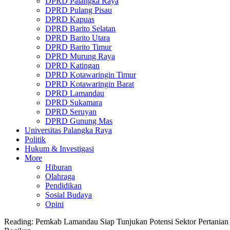
DPRD Palangka Raya
DPRD Pulang Pisau
DPRD Kapuas
DPRD Barito Selatan
DPRD Barito Utara
DPRD Barito Timur
DPRD Murung Raya
DPRD Katingan
DPRD Kotawaringin Timur
DPRD Kotawaringin Barat
DPRD Lamandau
DPRD Sukamara
DPRD Seruyan
DPRD Gunung Mas
Universitas Palangka Raya
Politik
Hukum & Investigasi
More
Hiburan
Olahraga
Pendidikan
Sosial Budaya
Opini
Reading:
Pemkab Lamandau Siap Tunjukan Potensi Sektor Pertania