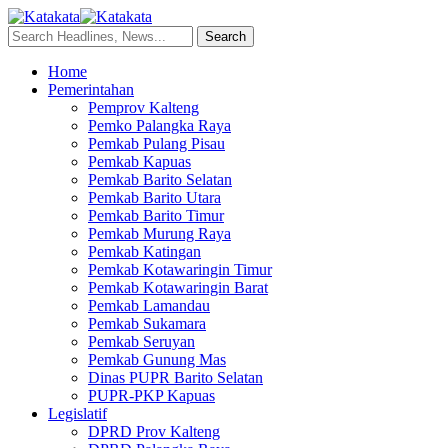
Home
Pemerintahan
Pemprov Kalteng
Pemko Palangka Raya
Pemkab Pulang Pisau
Pemkab Kapuas
Pemkab Barito Selatan
Pemkab Barito Utara
Pemkab Barito Timur
Pemkab Murung Raya
Pemkab Katingan
Pemkab Kotawaringin Timur
Pemkab Kotawaringin Barat
Pemkab Lamandau
Pemkab Sukamara
Pemkab Seruyan
Pemkab Gunung Mas
Dinas PUPR Barito Selatan
PUPR-PKP Kapuas
Legislatif
DPRD Prov Kalteng