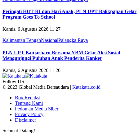
Peringati HUT RI dan Hari Anak, PLN UPT Balikpapan Gelar
Program Goes To School
Kamis, 6 Agustus 2026 11:27
Kalimantan Tengah
Nasional
Palangka Raya
PLN UPT Banjarbaru Bersama YBM Gelar Aksi Sosial
Mengunjungi Puluhan Anak Penderita Kanker
Kamis, 6 Agustus 2026 11:20
Follow US
© 2023 Global Media Bersaudara |
Katakata.co.id
Box Redaksi
Tentang Kami
Pedoman Media Siber
Privacy Policy
Disclaimer
Selamat Datang!