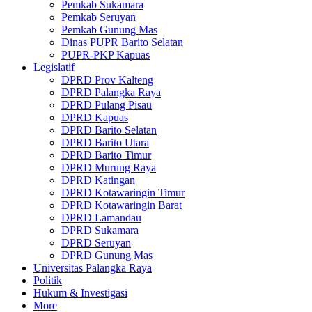
Pemkab Sukamara
Pemkab Seruyan
Pemkab Gunung Mas
Dinas PUPR Barito Selatan
PUPR-PKP Kapuas
Legislatif
DPRD Prov Kalteng
DPRD Palangka Raya
DPRD Pulang Pisau
DPRD Kapuas
DPRD Barito Selatan
DPRD Barito Utara
DPRD Barito Timur
DPRD Murung Raya
DPRD Katingan
DPRD Kotawaringin Timur
DPRD Kotawaringin Barat
DPRD Lamandau
DPRD Sukamara
DPRD Seruyan
DPRD Gunung Mas
Universitas Palangka Raya
Politik
Hukum & Investigasi
More