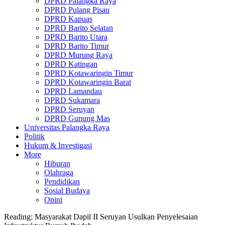
DPRD Palangka Raya
DPRD Pulang Pisau
DPRD Kapuas
DPRD Barito Selatan
DPRD Barito Utara
DPRD Barito Timur
DPRD Murung Raya
DPRD Katingan
DPRD Kotawaringin Timur
DPRD Kotawaringin Barat
DPRD Lamandau
DPRD Sukamara
DPRD Seruyan
DPRD Gunung Mas
Universitas Palangka Raya
Politik
Hukum & Investigasi
More
Hiburan
Olahraga
Pendidikan
Sosial Budaya
Opini
Reading:
Masyarakat Dapil II Seruyan Usulkan Penyelesaian