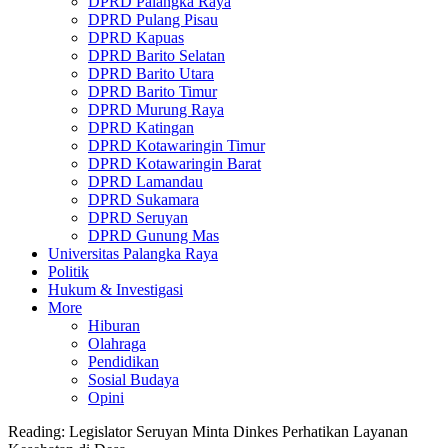
DPRD Palangka Raya
DPRD Pulang Pisau
DPRD Kapuas
DPRD Barito Selatan
DPRD Barito Utara
DPRD Barito Timur
DPRD Murung Raya
DPRD Katingan
DPRD Kotawaringin Timur
DPRD Kotawaringin Barat
DPRD Lamandau
DPRD Sukamara
DPRD Seruyan
DPRD Gunung Mas
Universitas Palangka Raya
Politik
Hukum & Investigasi
More
Hiburan
Olahraga
Pendidikan
Sosial Budaya
Opini
Reading:
Legislator Seruyan Minta Dinkes Perhatikan Layanan