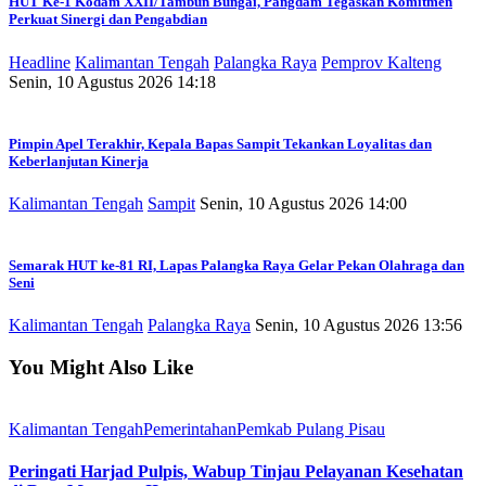
HUT Ke-1 Kodam XXII/Tambun Bungai, Pangdam Tegaskan Komitmen
Perkuat Sinergi dan Pengabdian
Headline
Kalimantan Tengah
Palangka Raya
Pemprov Kalteng
Senin, 10 Agustus 2026 14:18
Pimpin Apel Terakhir, Kepala Bapas Sampit Tekankan Loyalitas dan
Keberlanjutan Kinerja
Kalimantan Tengah
Sampit
Senin, 10 Agustus 2026 14:00
Semarak HUT ke-81 RI, Lapas Palangka Raya Gelar Pekan Olahraga dan
Seni
Kalimantan Tengah
Palangka Raya
Senin, 10 Agustus 2026 13:56
You Might Also Like
Kalimantan Tengah
Pemerintahan
Pemkab Pulang Pisau
Peringati Harjad Pulpis, Wabup Tinjau Pelayanan Kesehatan