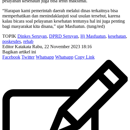
pelayanan kesehatan juga bisa lebih maksimal.
“Harapan kami pemerintah daerah melalui dinas terkaitnya bisa
memperhatikan dan menindaklanjuti soal usulan tersebut, karena
kalau bicara soal pelayanan kesehatan tentunya hal ini juga penting
bagi masyarakat kita disana,” ujar Masfuatun. (tung/red)
TOPIK
Dinkes Seruyan
,
DPRD Seruyan
,
Hj Masfuatun
,
kesehatan
,
poskesdes
,
rehab
Editor Katakata
Rabu, 22 November 2023 18:16
Bagikan artikel ini
Facebook
Twitter
Whatsapp
Whatsapp
Copy Link