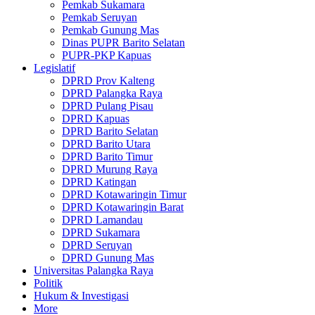
Pemkab Sukamara
Pemkab Seruyan
Pemkab Gunung Mas
Dinas PUPR Barito Selatan
PUPR-PKP Kapuas
Legislatif
DPRD Prov Kalteng
DPRD Palangka Raya
DPRD Pulang Pisau
DPRD Kapuas
DPRD Barito Selatan
DPRD Barito Utara
DPRD Barito Timur
DPRD Murung Raya
DPRD Katingan
DPRD Kotawaringin Timur
DPRD Kotawaringin Barat
DPRD Lamandau
DPRD Sukamara
DPRD Seruyan
DPRD Gunung Mas
Universitas Palangka Raya
Politik
Hukum & Investigasi
More