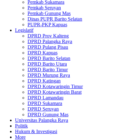
Pemkab Sukamara
Pemkab Seruyan
Pemkab Gunung Mas
Dinas PUPR Barito Selatan
PUPR-PKP Kapuas
Legislatif
DPRD Prov Kalteng
DPRD Palangka Raya
DPRD Pulang Pisau
DPRD Kapuas
DPRD Barito Selatan
DPRD Barito Utara
DPRD Barito Timur
DPRD Murung Raya
DPRD Katingan
DPRD Kotawaringin Timur
DPRD Kotawaringin Barat
DPRD Lamandau
DPRD Sukamara
DPRD Seruyan
DPRD Gunung Mas
Universitas Palangka Raya
Politik
Hukum & Investigasi
More