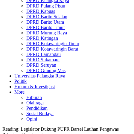
DPRD Palangka Raya
DPRD Pulang Pisau
DPRD Kapuas
DPRD Barito Selatan
DPRD Barito Utara
DPRD Barito Timur
DPRD Murung Raya
DPRD Katingan
DPRD Kotawaringin Timur
DPRD Kotawaringin Barat
DPRD Lamandau
DPRD Sukamara
DPRD Seruyan
DPRD Gunung Mas
Universitas Palangka Raya
Politik
Hukum & Investigasi
More
Hiburan
Olahraga
Pendidikan
Sosial Budaya
Opini
Reading:
Legislator Dukung PUPR Barsel Latihan Pengawas