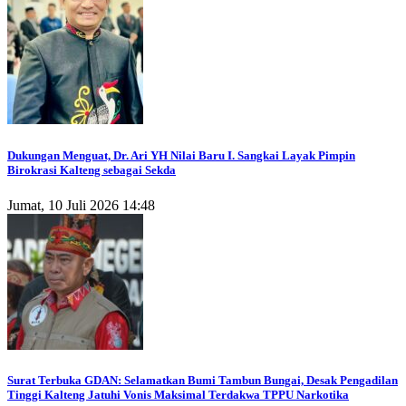
Dukungan Menguat, Dr. Ari YH Nilai Baru I. Sangkai Layak Pimpin
Birokrasi Kalteng sebagai Sekda
Jumat, 10 Juli 2026 14:48
Surat Terbuka GDAN: Selamatkan Bumi Tambun Bungai, Desak Pengadilan
Tinggi Kalteng Jatuhi Vonis Maksimal Terdakwa TPPU Narkotika