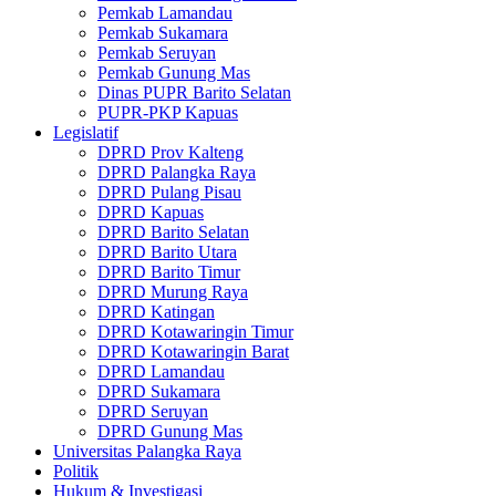
Pemkab Lamandau
Pemkab Sukamara
Pemkab Seruyan
Pemkab Gunung Mas
Dinas PUPR Barito Selatan
PUPR-PKP Kapuas
Legislatif
DPRD Prov Kalteng
DPRD Palangka Raya
DPRD Pulang Pisau
DPRD Kapuas
DPRD Barito Selatan
DPRD Barito Utara
DPRD Barito Timur
DPRD Murung Raya
DPRD Katingan
DPRD Kotawaringin Timur
DPRD Kotawaringin Barat
DPRD Lamandau
DPRD Sukamara
DPRD Seruyan
DPRD Gunung Mas
Universitas Palangka Raya
Politik
Hukum & Investigasi