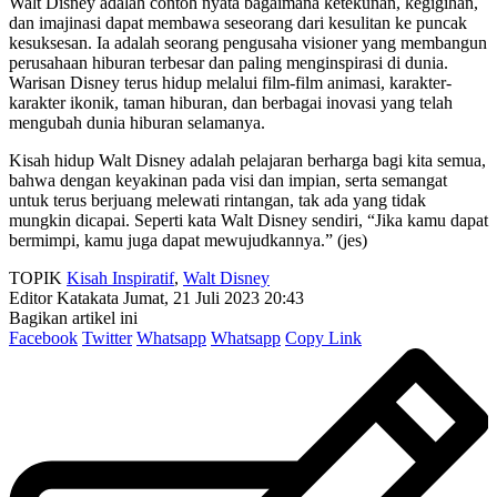
Walt Disney adalah contoh nyata bagaimana ketekunan, kegigihan,
dan imajinasi dapat membawa seseorang dari kesulitan ke puncak
kesuksesan. Ia adalah seorang pengusaha visioner yang membangun
perusahaan hiburan terbesar dan paling menginspirasi di dunia.
Warisan Disney terus hidup melalui film-film animasi, karakter-
karakter ikonik, taman hiburan, dan berbagai inovasi yang telah
mengubah dunia hiburan selamanya.
Kisah hidup Walt Disney adalah pelajaran berharga bagi kita semua,
bahwa dengan keyakinan pada visi dan impian, serta semangat
untuk terus berjuang melewati rintangan, tak ada yang tidak
mungkin dicapai. Seperti kata Walt Disney sendiri, “Jika kamu dapat
bermimpi, kamu juga dapat mewujudkannya.” (jes)
TOPIK
Kisah Inspiratif
,
Walt Disney
Editor Katakata
Jumat, 21 Juli 2023 20:43
Bagikan artikel ini
Facebook
Twitter
Whatsapp
Whatsapp
Copy Link