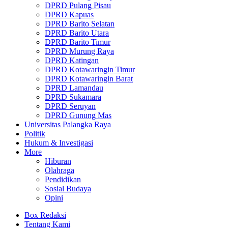
DPRD Pulang Pisau
DPRD Kapuas
DPRD Barito Selatan
DPRD Barito Utara
DPRD Barito Timur
DPRD Murung Raya
DPRD Katingan
DPRD Kotawaringin Timur
DPRD Kotawaringin Barat
DPRD Lamandau
DPRD Sukamara
DPRD Seruyan
DPRD Gunung Mas
Universitas Palangka Raya
Politik
Hukum & Investigasi
More
Hiburan
Olahraga
Pendidikan
Sosial Budaya
Opini
Box Redaksi
Tentang Kami