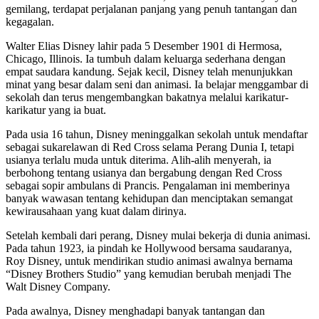
gemilang, terdapat perjalanan panjang yang penuh tantangan dan
kegagalan.
Walter Elias Disney lahir pada 5 Desember 1901 di Hermosa,
Chicago, Illinois. Ia tumbuh dalam keluarga sederhana dengan
empat saudara kandung. Sejak kecil, Disney telah menunjukkan
minat yang besar dalam seni dan animasi. Ia belajar menggambar di
sekolah dan terus mengembangkan bakatnya melalui karikatur-
karikatur yang ia buat.
Pada usia 16 tahun, Disney meninggalkan sekolah untuk mendaftar
sebagai sukarelawan di Red Cross selama Perang Dunia I, tetapi
usianya terlalu muda untuk diterima. Alih-alih menyerah, ia
berbohong tentang usianya dan bergabung dengan Red Cross
sebagai sopir ambulans di Prancis. Pengalaman ini memberinya
banyak wawasan tentang kehidupan dan menciptakan semangat
kewirausahaan yang kuat dalam dirinya.
Setelah kembali dari perang, Disney mulai bekerja di dunia animasi.
Pada tahun 1923, ia pindah ke Hollywood bersama saudaranya,
Roy Disney, untuk mendirikan studio animasi awalnya bernama
“Disney Brothers Studio” yang kemudian berubah menjadi The
Walt Disney Company.
Pada awalnya, Disney menghadapi banyak tantangan dan