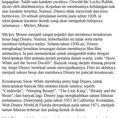
kegagalan. Salah satu karakter awalnya, Oswald the Lucky Rabbit,
dicuri oleh distributornya. Kejadian ini membuatnya kehilangan hak
atas karakter tersebut. Namun, Disney tidak menyerah dan terus
berinovasi. Di sebuah perjalanan kereta pada tahun 1928, ia
menciptakan karakter ikonik yang akan mengubah hidupnya
selamanya – Mickey Mouse.
Mickey Mouse menjadi sangat populer dan membawa kesuksesan
besar bagi Disney. Namun, keberhasilan ini tidak serta merta
membuat hidupnya mulus. Selama tahun 1930-an, Disney
menghadapi kesulitan keuangan dalam membiayai film-film
animasinya. Ia pun memutuskan untuk mengambil risiko dengan
menciptakan film animasi penuh pertama dalam warna, yaitu “Snow
White and the Seven Dwarfs”. Banyak orang skeptis tentang proyek
ini, tetapi Disney bertekad untuk mewujudkannya. Film ini akhirnya
menjadi sukses besar dan membawa Disney ke puncak kesuksesan.
Kesuksesan Snow White membuka pintu bagi Disney untuk
menciptakan banyak film animasi klasik lainnya, seperti
“Cinderella”, “Sleeping Beauty”, “The Lion King”, “Beauty and the
Beast”, dan banyak lagi. Disney juga menghadirkan taman hiburan
pertamanya, Disneyland, pada tahun 1955 di California. Kemudian,
Walt Disney World di Florida diresmikan pada tahun 1971, menjadi
taman hiburan terbesar dan paling ikonik di dunia.