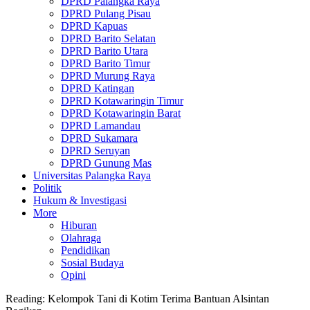
DPRD Palangka Raya
DPRD Pulang Pisau
DPRD Kapuas
DPRD Barito Selatan
DPRD Barito Utara
DPRD Barito Timur
DPRD Murung Raya
DPRD Katingan
DPRD Kotawaringin Timur
DPRD Kotawaringin Barat
DPRD Lamandau
DPRD Sukamara
DPRD Seruyan
DPRD Gunung Mas
Universitas Palangka Raya
Politik
Hukum & Investigasi
More
Hiburan
Olahraga
Pendidikan
Sosial Budaya
Opini
Reading:
Kelompok Tani di Kotim Terima Bantuan Alsintan