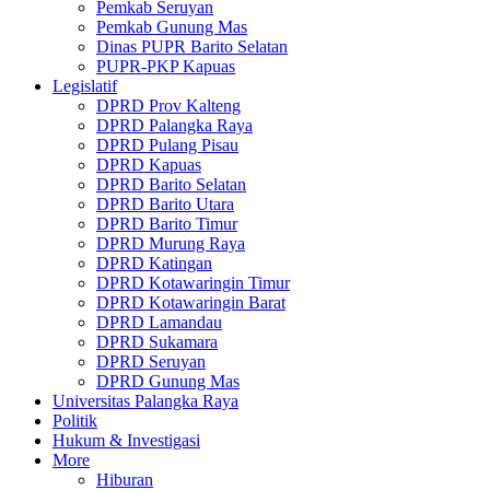
Pemkab Seruyan
Pemkab Gunung Mas
Dinas PUPR Barito Selatan
PUPR-PKP Kapuas
Legislatif
DPRD Prov Kalteng
DPRD Palangka Raya
DPRD Pulang Pisau
DPRD Kapuas
DPRD Barito Selatan
DPRD Barito Utara
DPRD Barito Timur
DPRD Murung Raya
DPRD Katingan
DPRD Kotawaringin Timur
DPRD Kotawaringin Barat
DPRD Lamandau
DPRD Sukamara
DPRD Seruyan
DPRD Gunung Mas
Universitas Palangka Raya
Politik
Hukum & Investigasi
More
Hiburan