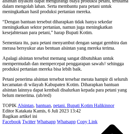
alsintan diyakini dapat mengurangi biaya produksi petani, terutama
dalam mengolah lahan. Serta membantu para petani untuk
meningkatkan hasil produksi pertanian mereka.
“Dengan bantuan tersebut diharapkan tidak hanya sekedar
meningkatkan sektor pertanian, namun juga meningkatkan
kesejahteraan para petani,” harap Bupati Kotim.
Sementara itu, para petani menyambut dengan sangat gembira dan
merasa bersyukur atas bentuan alsintan yang mereka terima.
Apalagi alsintan tersebut memang sangat dibutuhkan untuk
mempermudah dan mempercepat penggarapan sawah// sehingga
produksi pertanian mereka bisa lebih baik.
Petani penerima alsintan tersebut tersebar merata hampir di seluruh
kecamatan di wilayah Kabupaten Kotim. Diharapkan bantuan
alsintan lainnya dapat kembali disalurkan kepada para petani yang
belum menerima. (ub/red)
TOPIK
Alsintan
,
bantuan
,
petani. Bupati Kotim Halikinnor
Editor Katakata
Kamis, 6 Juli 2023 13:42
Bagikan artikel ini
Facebook
Twitter
Whatsapp
Whatsapp
Copy Link