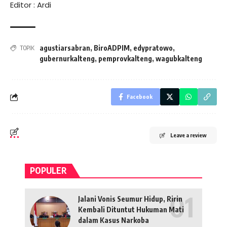
Editor : Ardi
agustiarsabran
,
BiroADPIM
,
edypratowo
,
TOPIK
gubernurkalteng
,
pemprovkalteng
,
wagubkalteng
Facebook
Leave a review
POPULER
Jalani Vonis Seumur Hidup, Ririn
Kembali Dituntut Hukuman Mati
dalam Kasus Narkoba