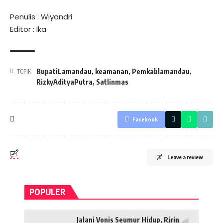
Penulis : Wiyandri
Editor : Ika
BupatiLamandau
,
keamanan
,
Pemkablamandau
,
TOPIK
RizkyAdityaPutra
,
Satlinmas
Facebook
Leave a review
POPULER
Jalani Vonis Seumur Hidup, Ririn