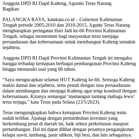
Anggota DPD RI Dapil Kalteng, Agustin Teras Narang
Bagikan
PALANGKA RAYA, katakata.co.id – Gubernur Kalimantan
Tengah periode 2005-2010 dan 2010-2015, Agutin Teras Narang
mengharapkan peringatan Hari Jadi ke-66 Provinsi Kalimantan
Tengah, sebagai momentum bagi masyarakat terus menjaga
persaudaraan dan kebersamaan untuk membangun Kalteng semakin
sejahtera.
Anggota DPD RI Dapil Provinsi Kalimantan Tengah ini mengaku
bangga terhadap kemajuan berbagai pembangunan Provinsi Kalteng
hingga memasuki usai yang 66 tahun.
“Saya mengucapkan selamat HUT Kalteng ke-66. Semoga Kalteng
makin damai dan sejahtera, serta penuh dengan rasa persaudaraan
dalam membangun dan menjaga Kalteng agar tetap kondusif dengan
kebersamaan. Kiranya semangat ‘mamangun tuntang mahaga lewu’
terus terjaga,” kata Teras pada Selasa (23/5/2023).
Teras mengungkapkan bahwa kemajuan Provinsi Kalteng tentu
sudah terlihat. Apalagi dengan pertumbuhan investasi yang
berkembang pesat di daerah ini, baik sektor perkebunan maupun
pertambangan. Hal ini dapat dilihat dengan pesatnya pengangkutan
kelapa sawit, tambang, pasir silikon, biji besi, dan lain sebagainya.