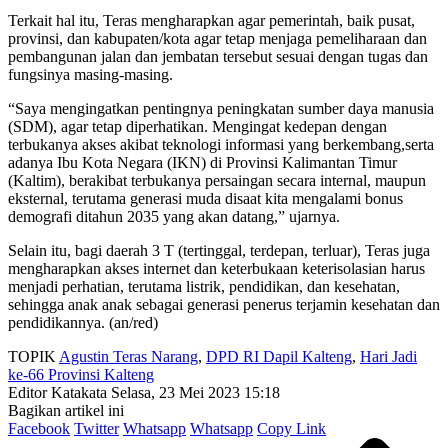
Terkait hal itu, Teras mengharapkan agar pemerintah, baik pusat,
provinsi, dan kabupaten/kota agar tetap menjaga pemeliharaan dan
pembangunan jalan dan jembatan tersebut sesuai dengan tugas dan
fungsinya masing-masing.
“Saya mengingatkan pentingnya peningkatan sumber daya manusia
(SDM), agar tetap diperhatikan. Mengingat kedepan dengan
terbukanya akses akibat teknologi informasi yang berkembang,serta
adanya Ibu Kota Negara (IKN) di Provinsi Kalimantan Timur
(Kaltim), berakibat terbukanya persaingan secara internal, maupun
eksternal, terutama generasi muda disaat kita mengalami bonus
demografi ditahun 2035 yang akan datang,” ujarnya.
Selain itu, bagi daerah 3 T (tertinggal, terdepan, terluar), Teras juga
mengharapkan akses internet dan keterbukaan keterisolasian harus
menjadi perhatian, terutama listrik, pendidikan, dan kesehatan,
sehingga anak anak sebagai generasi penerus terjamin kesehatan dan
pendidikannya. (an/red)
TOPIK
Agustin Teras Narang
,
DPD RI Dapil Kalteng
,
Hari Jadi
ke-66 Provinsi Kalteng
Editor Katakata
Selasa, 23 Mei 2023 15:18
Bagikan artikel ini
Facebook
Twitter
Whatsapp
Whatsapp
Copy Link