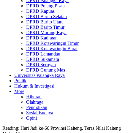
DPRD Palangka Raya
DPRD Pulang Pisau
DPRD Kapuas
DPRD Barito Selatan
DPRD Barito Utara
DPRD Barito Timur
DPRD Murung Raya
DPRD Katingan
DPRD Kotawaringin Timur
DPRD Kotawaringin Barat
DPRD Lamandau
DPRD Sukamara
DPRD Seruyan
DPRD Gunung Mas
Universitas Palangka Raya
Politik
Hukum & Investigasi
More
Hiburan
Olahraga
Pendidikan
Sosial Budaya
Opini
Reading:
Hari Jadi ke-66 Provinsi Kalteng, Teras Nilai Kalteng