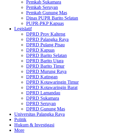
Pemkab Sukamara
Pemkab Seruyan
Pemkab Gunung Mas
Dinas PUPR Barito Selatan
PUPR-PKP Kapuas
Legislatif
DPRD Prov Kalteng
DPRD Palangka Raya
DPRD Pulang Pisau
DPRD Kapuas
DPRD Barito Selatan
DPRD Barito Utara
DPRD Barito Timur
DPRD Murung Raya
DPRD Katingan
DPRD Kotawaringin Timur
DPRD Kotawaringin Barat
DPRD Lamandau
DPRD Sukamara
DPRD Seruyan
DPRD Gunung Mas
Universitas Palangka Raya
Politik
Hukum & Investigasi
More