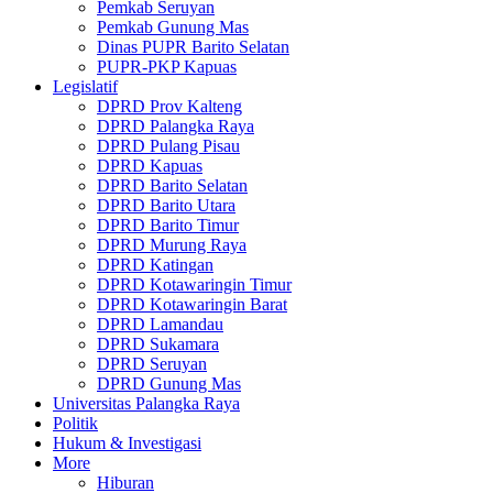
Pemkab Seruyan
Pemkab Gunung Mas
Dinas PUPR Barito Selatan
PUPR-PKP Kapuas
Legislatif
DPRD Prov Kalteng
DPRD Palangka Raya
DPRD Pulang Pisau
DPRD Kapuas
DPRD Barito Selatan
DPRD Barito Utara
DPRD Barito Timur
DPRD Murung Raya
DPRD Katingan
DPRD Kotawaringin Timur
DPRD Kotawaringin Barat
DPRD Lamandau
DPRD Sukamara
DPRD Seruyan
DPRD Gunung Mas
Universitas Palangka Raya
Politik
Hukum & Investigasi
More
Hiburan