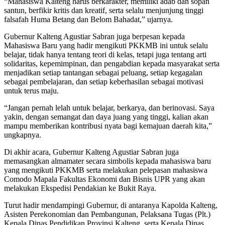
“Mahasiswa Kalteng harus berkarakter, memiliki adab dan sopan
santun, berfikir kritis dan kreatif, serta selalu menjunjung tinggi
falsafah Huma Betang dan Belom Bahadat,” ujarnya.
Gubernur Kalteng Agustiar Sabran juga berpesan kepada
Mahasiswa Baru yang hadir mengikuti PKKMB ini untuk selalu
belajar, tidak hanya tentang teori di kelas, tetapi juga tentang arti
solidaritas, kepemimpinan, dan pengabdian kepada masyarakat serta
menjadikan setiap tantangan sebagai peluang, setiap kegagalan
sebagai pembelajaran, dan setiap keberhasilan sebagai motivasi
untuk terus maju.
“Jangan pernah lelah untuk belajar, berkarya, dan berinovasi. Saya
yakin, dengan semangat dan daya juang yang tinggi, kalian akan
mampu memberikan kontribusi nyata bagi kemajuan daerah kita,”
ungkapnya.
Di akhir acara, Gubernur Kalteng Agustiar Sabran juga
memasangkan almamater secara simbolis kepada mahasiswa baru
yang mengikuti PKKMB serta melakukan pelepasan mahasiswa
Comodo Mapala Fakultas Ekonomi dan Bisnis UPR yang akan
melakukan Ekspedisi Pendakian ke Bukit Raya.
Turut hadir mendampingi Gubernur, di antaranya Kapolda Kalteng,
Asisten Perekonomian dan Pembangunan, Pelaksana Tugas (Plt.)
Kepala Dinas Pendidikan Provinsi Kalteng, serta Kepala Dinas