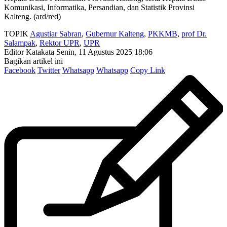
Komunikasi, Informatika, Persandian, dan Statistik Provinsi
Kalteng. (ard/red)
TOPIK
Agustiar Sabran
,
Gubernur Kalteng
,
PKKMB
,
prof Dr.
Salampak
,
Rektor UPR
,
UPR
Editor Katakata
Senin, 11 Agustus 2025 18:06
Bagikan artikel ini
Facebook
Twitter
Whatsapp
Whatsapp
Copy Link