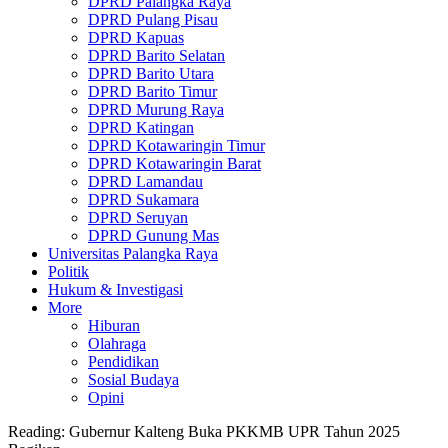
DPRD Palangka Raya
DPRD Pulang Pisau
DPRD Kapuas
DPRD Barito Selatan
DPRD Barito Utara
DPRD Barito Timur
DPRD Murung Raya
DPRD Katingan
DPRD Kotawaringin Timur
DPRD Kotawaringin Barat
DPRD Lamandau
DPRD Sukamara
DPRD Seruyan
DPRD Gunung Mas
Universitas Palangka Raya
Politik
Hukum & Investigasi
More
Hiburan
Olahraga
Pendidikan
Sosial Budaya
Opini
Reading:
Gubernur Kalteng Buka PKKMB UPR Tahun 2025