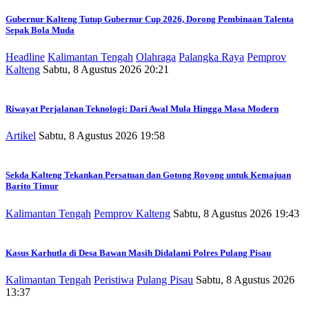
Gubernur Kalteng Tutup Gubernur Cup 2026, Dorong Pembinaan Talenta
Sepak Bola Muda
Headline
Kalimantan Tengah
Olahraga
Palangka Raya
Pemprov
Kalteng
Sabtu, 8 Agustus 2026 20:21
Riwayat Perjalanan Teknologi: Dari Awal Mula Hingga Masa Modern
Artikel
Sabtu, 8 Agustus 2026 19:58
Sekda Kalteng Tekankan Persatuan dan Gotong Royong untuk Kemajuan
Barito Timur
Kalimantan Tengah
Pemprov Kalteng
Sabtu, 8 Agustus 2026 19:43
Kasus Karhutla di Desa Bawan Masih Didalami Polres Pulang Pisau
Kalimantan Tengah
Peristiwa
Pulang Pisau
Sabtu, 8 Agustus 2026
13:37