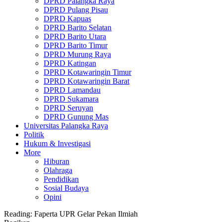
DPRD Palangka Raya
DPRD Pulang Pisau
DPRD Kapuas
DPRD Barito Selatan
DPRD Barito Utara
DPRD Barito Timur
DPRD Murung Raya
DPRD Katingan
DPRD Kotawaringin Timur
DPRD Kotawaringin Barat
DPRD Lamandau
DPRD Sukamara
DPRD Seruyan
DPRD Gunung Mas
Universitas Palangka Raya
Politik
Hukum & Investigasi
More
Hiburan
Olahraga
Pendidikan
Sosial Budaya
Opini
Reading:
Faperta UPR Gelar Pekan Ilmiah