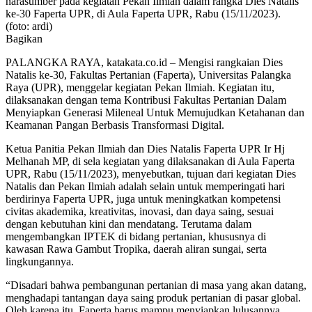
narasumber pada kegiatan Pekan Ilmiah dalam rangka Dies Natalis
ke-30 Faperta UPR, di Aula Faperta UPR, Rabu (15/11/2023).
(foto: ardi)
Bagikan
PALANGKA RAYA, katakata.co.id – Mengisi rangkaian Dies
Natalis ke-30, Fakultas Pertanian (Faperta), Universitas Palangka
Raya (UPR), menggelar kegiatan Pekan Ilmiah. Kegiatan itu,
dilaksanakan dengan tema Kontribusi Fakultas Pertanian Dalam
Menyiapkan Generasi Mileneal Untuk Memujudkan Ketahanan dan
Keamanan Pangan Berbasis Transformasi Digital.
Ketua Panitia Pekan Ilmiah dan Dies Natalis Faperta UPR Ir Hj
Melhanah MP, di sela kegiatan yang dilaksanakan di Aula Faperta
UPR, Rabu (15/11/2023), menyebutkan, tujuan dari kegiatan Dies
Natalis dan Pekan Ilmiah adalah selain untuk memperingati hari
berdirinya Faperta UPR, juga untuk meningkatkan kompetensi
civitas akademika, kreativitas, inovasi, dan daya saing, sesuai
dengan kebutuhan kini dan mendatang. Terutama dalam
mengembangkan IPTEK di bidang pertanian, khususnya di
kawasan Rawa Gambut Tropika, daerah aliran sungai, serta
lingkungannya.
“Disadari bahwa pembangunan pertanian di masa yang akan datang,
menghadapi tantangan daya saing produk pertanian di pasar global.
Oleh karena itu, Faperta harus mampu menyiapkan lulusannya