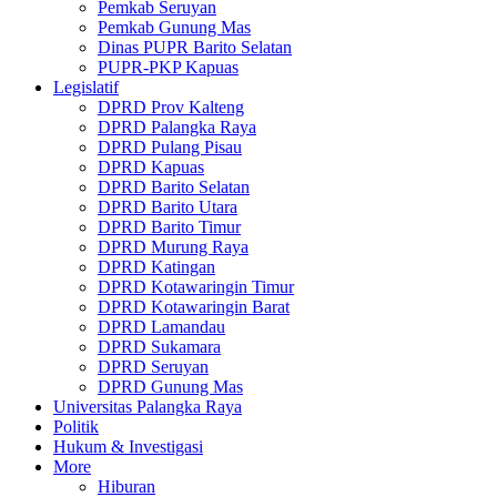
Pemkab Seruyan
Pemkab Gunung Mas
Dinas PUPR Barito Selatan
PUPR-PKP Kapuas
Legislatif
DPRD Prov Kalteng
DPRD Palangka Raya
DPRD Pulang Pisau
DPRD Kapuas
DPRD Barito Selatan
DPRD Barito Utara
DPRD Barito Timur
DPRD Murung Raya
DPRD Katingan
DPRD Kotawaringin Timur
DPRD Kotawaringin Barat
DPRD Lamandau
DPRD Sukamara
DPRD Seruyan
DPRD Gunung Mas
Universitas Palangka Raya
Politik
Hukum & Investigasi
More
Hiburan