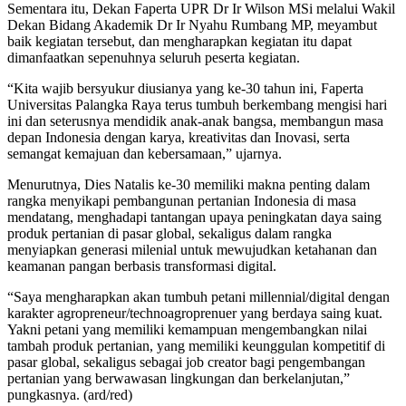
Sementara itu, Dekan Faperta UPR Dr Ir Wilson MSi melalui Wakil
Dekan Bidang Akademik Dr Ir Nyahu Rumbang MP, meyambut
baik kegiatan tersebut, dan mengharapkan kegiatan itu dapat
dimanfaatkan sepenuhnya seluruh peserta kegiatan.
“Kita wajib bersyukur diusianya yang ke-30 tahun ini, Faperta
Universitas Palangka Raya terus tumbuh berkembang mengisi hari
ini dan seterusnya mendidik anak-anak bangsa, membangun masa
depan Indonesia dengan karya, kreativitas dan Inovasi, serta
semangat kemajuan dan kebersamaan,” ujarnya.
Menurutnya, Dies Natalis ke-30 memiliki makna penting dalam
rangka menyikapi pembangunan pertanian Indonesia di masa
mendatang, menghadapi tantangan upaya peningkatan daya saing
produk pertanian di pasar global, sekaligus dalam rangka
menyiapkan generasi milenial untuk mewujudkan ketahanan dan
keamanan pangan berbasis transformasi digital.
“Saya mengharapkan akan tumbuh petani millennial/digital dengan
karakter agropreneur/technoagroprenuer yang berdaya saing kuat.
Yakni petani yang memiliki kemampuan mengembangkan nilai
tambah produk pertanian, yang memiliki keunggulan kompetitif di
pasar global, sekaligus sebagai job creator bagi pengembangan
pertanian yang berwawasan lingkungan dan berkelanjutan,”
pungkasnya. (ard/red)