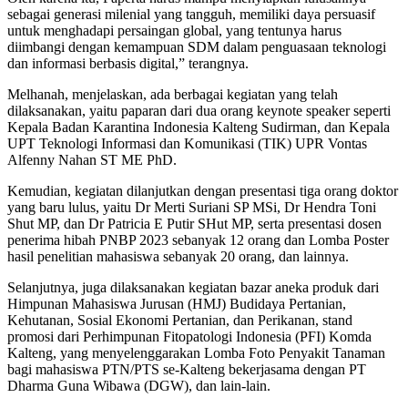
sebagai generasi milenial yang tangguh, memiliki daya persuasif
untuk menghadapi persaingan global, yang tentunya harus
diimbangi dengan kemampuan SDM dalam penguasaan teknologi
dan informasi berbasis digital,” terangnya.
Melhanah, menjelaskan, ada berbagai kegiatan yang telah
dilaksanakan, yaitu paparan dari dua orang keynote speaker seperti
Kepala Badan Karantina Indonesia Kalteng Sudirman, dan Kepala
UPT Teknologi Informasi dan Komunikasi (TIK) UPR Vontas
Alfenny Nahan ST ME PhD.
Kemudian, kegiatan dilanjutkan dengan presentasi tiga orang doktor
yang baru lulus, yaitu Dr Merti Suriani SP MSi, Dr Hendra Toni
Shut MP, dan Dr Patricia E Putir SHut MP, serta presentasi dosen
penerima hibah PNBP 2023 sebanyak 12 orang dan Lomba Poster
hasil penelitian mahasiswa sebanyak 20 orang, dan lainnya.
Selanjutnya, juga dilaksanakan kegiatan bazar aneka produk dari
Himpunan Mahasiswa Jurusan (HMJ) Budidaya Pertanian,
Kehutanan, Sosial Ekonomi Pertanian, dan Perikanan, stand
promosi dari Perhimpunan Fitopatologi Indonesia (PFI) Komda
Kalteng, yang menyelenggarakan Lomba Foto Penyakit Tanaman
bagi mahasiswa PTN/PTS se-Kalteng bekerjasama dengan PT
Dharma Guna Wibawa (DGW), dan lain-lain.