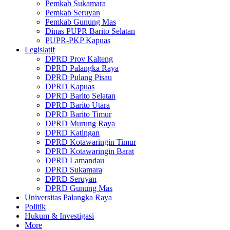
Pemkab Sukamara
Pemkab Seruyan
Pemkab Gunung Mas
Dinas PUPR Barito Selatan
PUPR-PKP Kapuas
Legislatif
DPRD Prov Kalteng
DPRD Palangka Raya
DPRD Pulang Pisau
DPRD Kapuas
DPRD Barito Selatan
DPRD Barito Utara
DPRD Barito Timur
DPRD Murung Raya
DPRD Katingan
DPRD Kotawaringin Timur
DPRD Kotawaringin Barat
DPRD Lamandau
DPRD Sukamara
DPRD Seruyan
DPRD Gunung Mas
Universitas Palangka Raya
Politik
Hukum & Investigasi
More