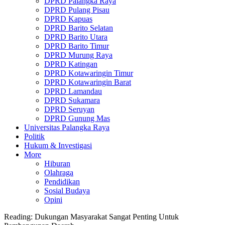
DPRD Palangka Raya
DPRD Pulang Pisau
DPRD Kapuas
DPRD Barito Selatan
DPRD Barito Utara
DPRD Barito Timur
DPRD Murung Raya
DPRD Katingan
DPRD Kotawaringin Timur
DPRD Kotawaringin Barat
DPRD Lamandau
DPRD Sukamara
DPRD Seruyan
DPRD Gunung Mas
Universitas Palangka Raya
Politik
Hukum & Investigasi
More
Hiburan
Olahraga
Pendidikan
Sosial Budaya
Opini
Reading:
Dukungan Masyarakat Sangat Penting Untuk